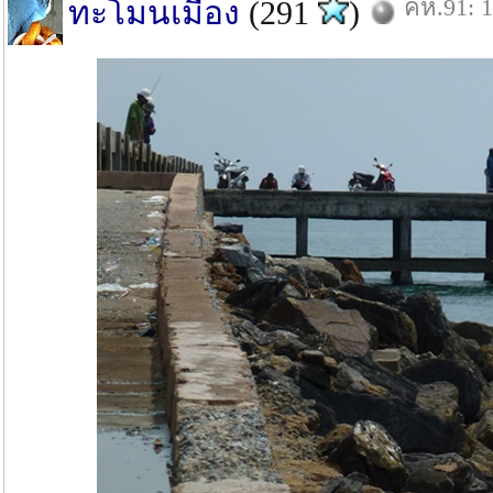
คห.91: 1
ทะโมนเมือง
(291
)