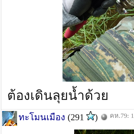
ต้องเดินลุยน้ำด้วย
คห.79: 1
ทะโมนเมือง
(291
)