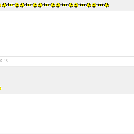
19:43