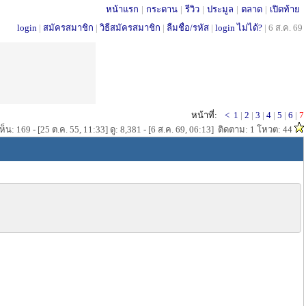
หน้าแรก
|
กระดาน
|
รีวิว
|
ประมูล
|
ตลาด
|
เปิดท้าย
login
|
สมัครสมาชิก
|
วิธีสมัครสมาชิก
|
ลืมชื่อ/รหัส
|
login ไม่ได้?
|
6 ส.ค. 69
หน้าที่:
<
1
|
2
|
3
|
4
|
5
|
6
|
7
็น: 169 - [25 ต.ค. 55, 11:33] ดู: 8,381 - [6 ส.ค. 69, 06:13] ติดตาม: 1 โหวต: 44