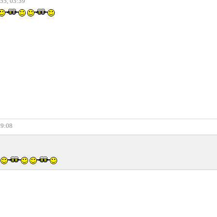
 55, 03:39
09:08