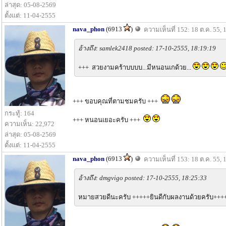
ล่าสุด: 05-08-2569
ตั้งแต่: 11-04-2555
nava_phon
(6913
)
ความเห็นที่ 152: 18 ต.ค. 55, 
อ้างถึง: samlek2418 posted: 17-10-2555, 18:19:19
+++ สวยงามคร้าบบบบ...มีหนอนเกด้วย...
+++ ขอบคุณที่ตามชมครับ +++
กระทู้: 164
+++ หนอนเยอะครับ +++
ความเห็น: 22,972
ล่าสุด: 05-08-2569
ตั้งแต่: 11-04-2555
nava_phon
(6913
)
ความเห็นที่ 153: 18 ต.ค. 55, 
อ้างถึง: dmgvigo posted: 17-10-2555, 18:25:33
หมายสวยดีนะครับ +++++ยินดีกับผลงานด้วยครับ++