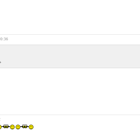
10:36
+
2