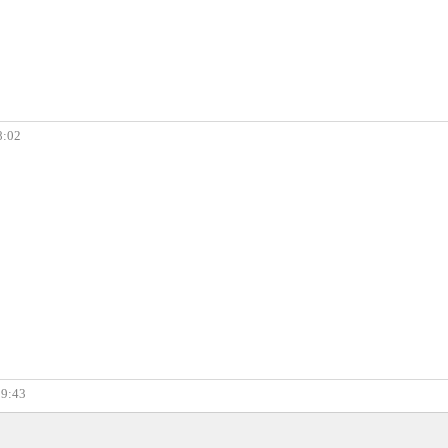
8:02
19:43