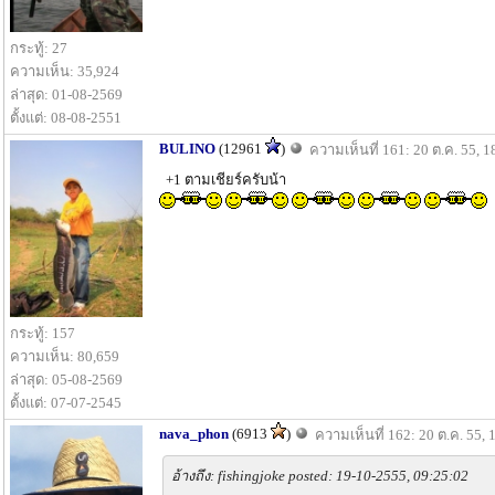
กระทู้: 27
ความเห็น: 35,924
ล่าสุด: 01-08-2569
ตั้งแต่: 08-08-2551
BULINO
(12961
)
ความเห็นที่ 161: 20 ต.ค. 55, 1
+1 ตามเชียร์ครับน้า
กระทู้: 157
ความเห็น: 80,659
ล่าสุด: 05-08-2569
ตั้งแต่: 07-07-2545
nava_phon
(6913
)
ความเห็นที่ 162: 20 ต.ค. 55, 
อ้างถึง: fishingjoke posted: 19-10-2555, 09:25:02