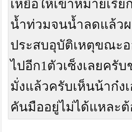
เหยื่อให้เข้าหมายเรีย
น้ำท่วมจนน้ำลดแล้วผ
ประสบอุบัติเหตุขณะออ
ไปอีก1ตัวเซ็งเลยครับ
มั่งแล้วครับเห็นน้าก๋
คันมืออยู่ไม่ได้แหละต