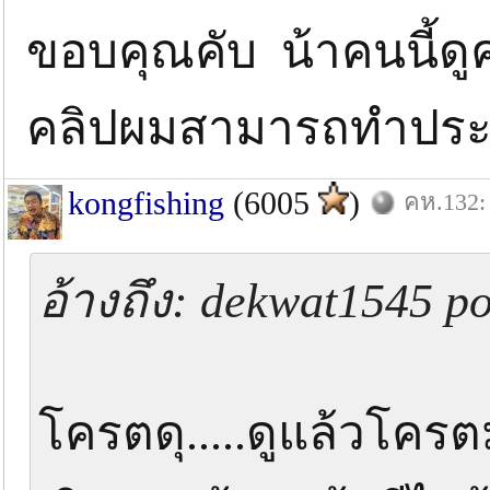
ขอบคุณคับ น้าคนนี้ดูคล
คลิปผมสามารถทำประโ
kongfishing
(6005
)
คห.132: 
อ้างถึง: dekwat1545 po
โครตดุ.....ดูแล้วโครตม