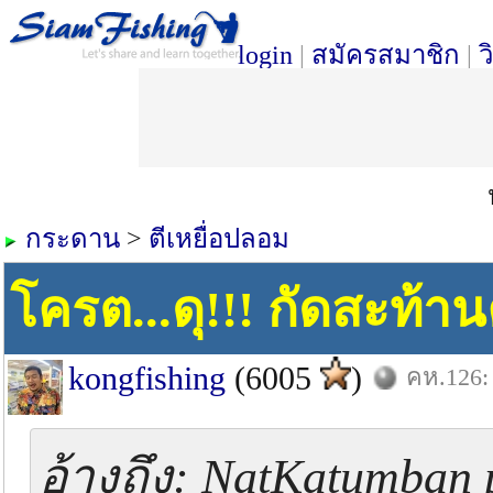
login
|
สมัครสมาชิก
|
ว
กระดาน
>
ตีเหยื่อปลอม
โครต...ดุ!!! กัดสะท้า
kongfishing
(6005
)
คห.126: 
อ้างถึง: NatKatumban 