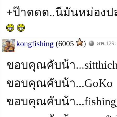
+ป๊าดดด..นีมันหม่องป
kongfishing
(6005
)
คห.129: 
ขอบคุณคับน้า...sitthi
ขอบคุณคับน้า...GoK
ขอบคุณคับน้า...fishi