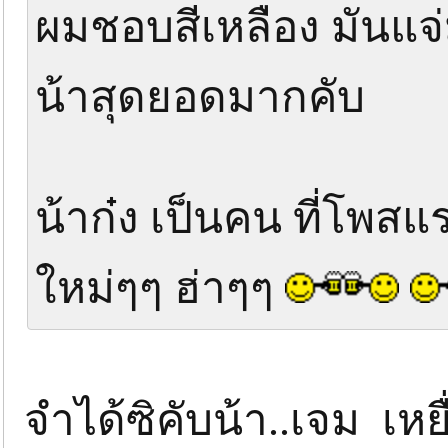
ผมชอบสีเหลือง มันแจ่
น้าสุดยอดมากคับ
น้าก๋ง เป็นคน ที่โพส
ใหม่ๆๆ ฮ่าๆๆ
จำได้ซิคับน้า..เจม เหยื