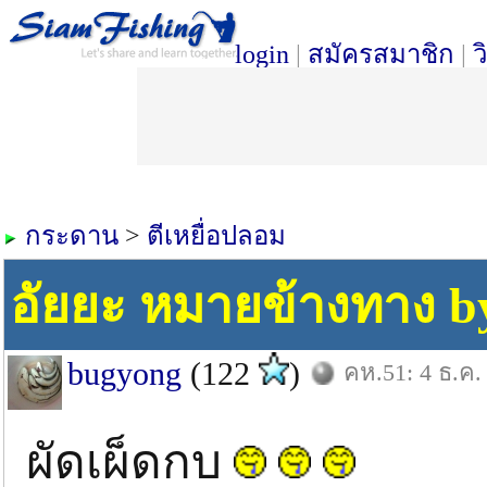
login
|
สมัครสมาชิก
|
ว
กระดาน
>
ตีเหยื่อปลอม
อัยยะ หมายข้างทาง by
bugyong
(122
)
คห.51: 4 ธ.ค.
ผัดเผ็ดกบ