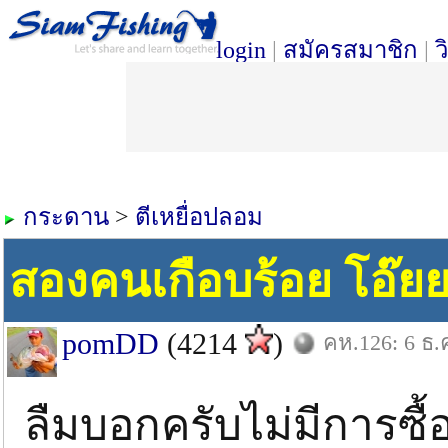
login
|
สมัครสมาชิก
|
ว
กระดาน
>
ตีเหยื่อปลอม
สองคนเกือบร้อย โอ๊ยย
pomDD
(4214
)
คห.126: 6 ธ.
ลืมบอกครับไม่มีการซ