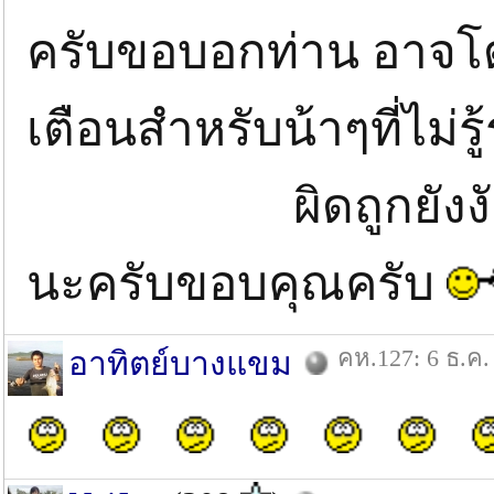
ครับขอบอกท่าน อาจโ
เตือนสำหรับน้าๆที่ไม่ร
ผิดถูกยังงัยผมต้อ
นะครับขอบคุณครับ
คห.127: 6 ธ.ค.
อาทิตย์บางแขม