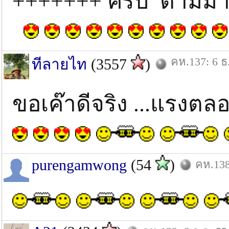
+++++++ ครับ ตามมา 
คห.137: 6 ธ
ทีลายไท
(3557
)
ขอเค๊าดีจริง ...แรงต
purengamwong
(54
)
คห.138