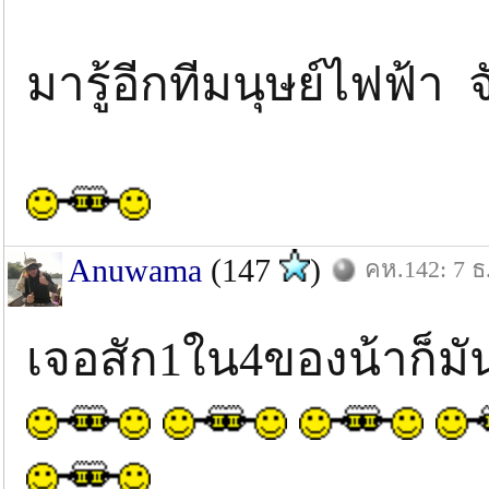
มารู้อีกทีมนุษย์ไฟฟ้า 
Anuwama
(147
)
คห.142: 7 ธ
เจอสัก1ใน4ของน้าก็มัน