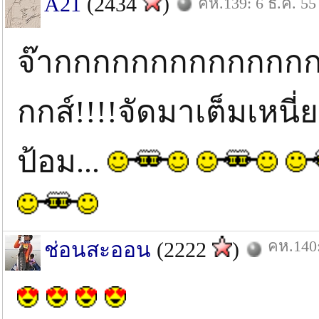
A21
(2434
)
คห.139: 6 ธ.ค. 55
จ๊ากกกกกกกกกกกกก
กกส์!!!!จัดมาเต็มเหน
ป้อม...
คห.140:
ช่อนสะออน
(2222
)