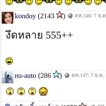
kondoy
(2143
)
คห.146: 7 ธ.ค
งึดหลาย 555++
nu-auto
(286
)
คห.147: 7 ธ.ค.