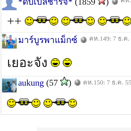
คห.
*ดับเบิ้ลชาร์จ*
(1859
)
++
คห.149: 7 ธ.ค.
มาร์บูรพาแม็กซ์
เยอะจัง
aukung
(57
)
คห.150: 7 ธ.ค. 5