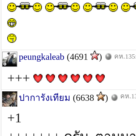
peungkaleab
(4691
)
คห.135:
+++
คห.13
ปาการังเทียม
(6638
)
+1