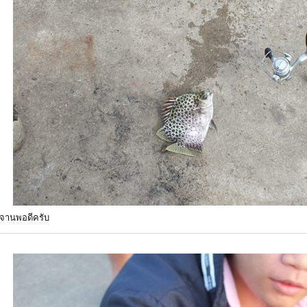
์จานพอดีครับ