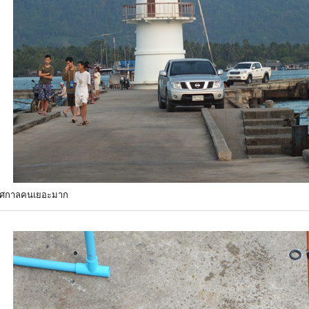
วงเทศกาลคนเยอะมาก