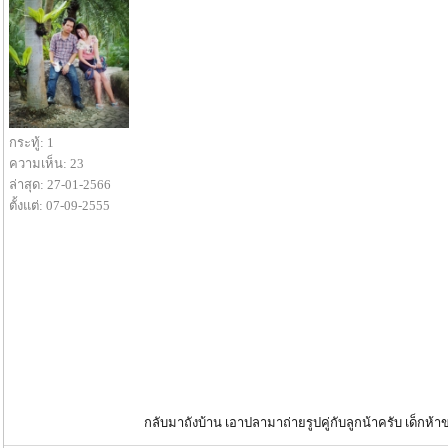
กระทู้: 1
ความเห็น: 23
ล่าสุด: 27-01-2566
ตั้งแต่: 07-09-2555
กลับมาถังบ้าน เอาปลามาถ่ายรูปคู่กับลูกน้าครับ เด็กห้า