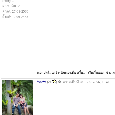
กระทู้: 1
ความเห็น: 23
ล่าสุด: 27-01-2566
ตั้งแต่: 07-09-2555
พอแปดโมงกว่าๆนักท่องเที่ยวเริ่มมา เรือเริ่มออก ช่
WieW
(21
)
ความเห็นที่ 28: 17 ม.ค. 56, 11:41