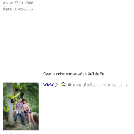
ล่าสุด: 27-01-2566
ตั้งแต่: 07-09-2555
น้องนาวาร่าอยากหล่อด้วย จัดไปครับ
WieW
(21
)
ความเห็นที่ 27: 17 ม.ค. 56, 11:39