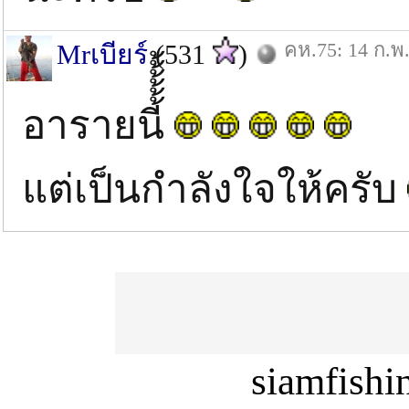
คห.75: 14 ก.พ.
Mrเบียร์
(531
)
อารายนี้้้้้้
แต่เป็นกำลังใจให้ครับ
siamfish