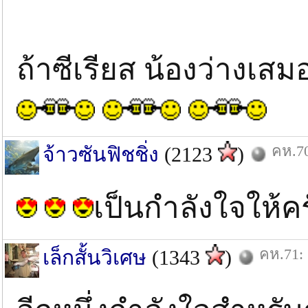
ถ้าซีเรียส น้องว่างเ
คห.70
จ้าวซันฟิชชิ่ง
(2123
)
เป็นกำลังใจให้ค
คห.71: 
เล็กสั้นวิเศษ
(1343
)