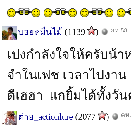
คห.58: 
บอยหมื่นไม้
(1139
)
เปงกำลังใจให้ครับน้า
จำในเฟช เวลาไปงาน ก
ดีเฮฮา แกยิ้มได้ทั้งวัน
คห.
ต่าย_actionlure
(2077
)