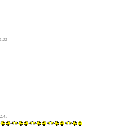
21:33
22:45