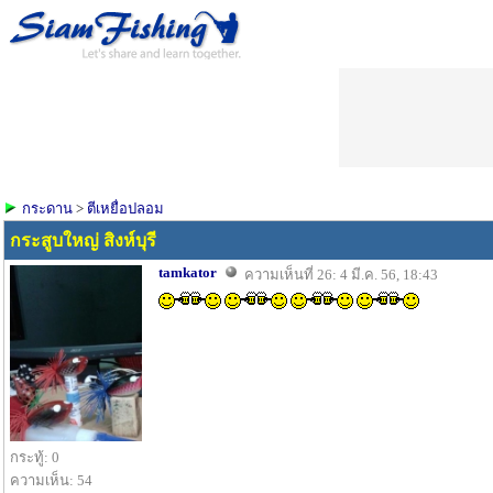
กระดาน
>
ตีเหยื่อปลอม
กระสูบใหญ่ สิงห์บุรี
tamkator
ความเห็นที่ 26: 4 มี.ค. 56, 18:43
กระทู้: 0
ความเห็น: 54