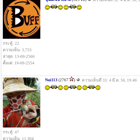
กระทู้: 22
ความเห็น: 3,753
ล่าสุด: 13-09-2566
ตั้งแต่: 19-09-2554
Nui113
(2767
)
ความเห็นที่ 33: 4 มี.ค. 56, 19:46
กระทู้: 47
ความเห็น: 11,304