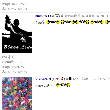
ล่าสุด: 16-06-2568
ตั้งแต่: 25-03-2553
bluesline1
(31
)
ความเห็นที่ 34: 4 มี.ค. 56, 20:51
อ้วนตั๊ก
กระทู้: 1
ความเห็น: 167
ล่าสุด: 27-01-2566
ตั้งแต่: 12-08-2555
wisoot2499
(1595
)
ความเห็นที่ 35: 4 มี.ค. 56, 
ตามชมคร้าบ...