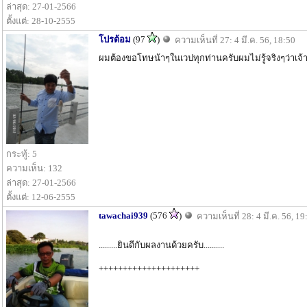
ล่าสุด: 27-01-2566
ตั้งแต่: 28-10-2555
โปรต้อม
(97
)
ความเห็นที่ 27: 4 มี.ค. 56, 18:50
ผมต้องขอโทษน้าๆในเวปทุกท่านครับผมไม่รู้จริงๆว่าเจ้ากร
กระทู้: 5
ความเห็น: 132
ล่าสุด: 27-01-2566
ตั้งแต่: 12-06-2555
tawachai939
(576
)
ความเห็นที่ 28: 4 มี.ค. 56, 19
.........ยินดีกับผลงานด้วยครับ..........
+++++++++++++++++++++