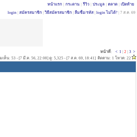
หน้าแรก
|
กระดาน
|
รีวิว
|
ประมูล
|
ตลาด
|
เปิดท้าย
login
|
สมัครสมาชิก
|
วิธีสมัครสมาชิก
|
ลืมชื่อ/รหัส
|
login ไม่ได้?
|
7 ส.ค. 69
หน้าที่:
<
1
|
2
|
3
>
เห็น: 53 - [7 มี.ค. 56, 22:08] ดู: 5,325 - [7 ส.ค. 69, 18:41] ติดตาม: 1 โหวต: 22