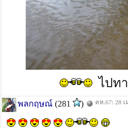
ไปทาง
คห.67: 28 เ
พลกฤษณ์
(281
)