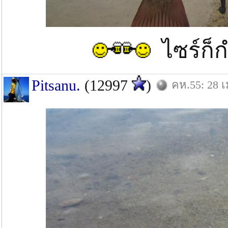
ไซร์ก็ก
Pitsanu.
(12997
)
คห.55: 28 เ