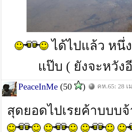
ได้ไปแล้ว หนึ่
แป๊บ ( ยังจะหวังอ
PeaceInMe
(50
)
คห.65: 28 เม
สุดยอดไปเรยค้าบบบ