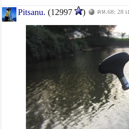
Pitsanu.
(12997
)
คห.68: 28 เ