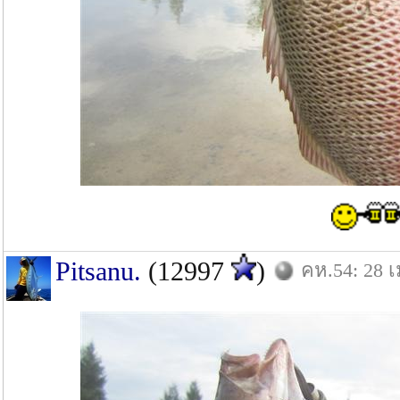
Pitsanu.
(12997
)
คห.54: 28 เ