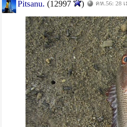
Pitsanu.
(12997
)
คห.56: 28 เ