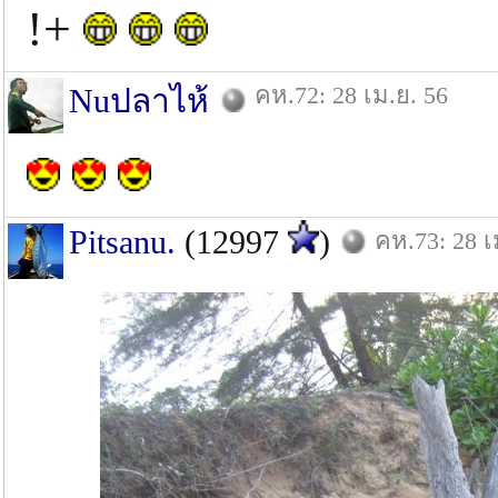
!+
คห.72: 28 เม.ย. 56
Nuปลาไห้
Pitsanu.
(12997
)
คห.73: 28 เ