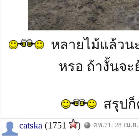
หลายไม้แล้วนะ.....
หรอ ถ้างั้นจ
สรุปก็
catska
(1751
)
คห.71: 28 เม.ย.