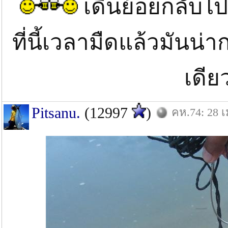
เดินย้อยกลับไ
ที่นี้เวลามืดแล้วมันน่
เดีย
Pitsanu.
(12997
)
คห.74: 28 เ