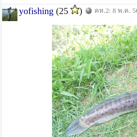
yofishing
(25
)
คห.2: 8 พ.ค. 5