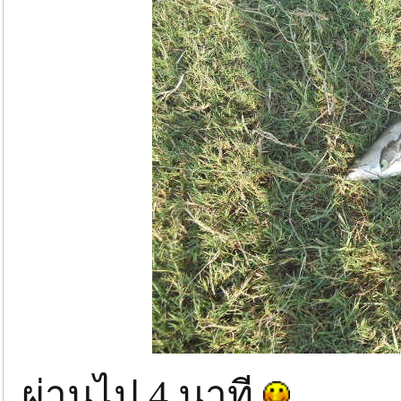
ผ่านไป 4 นาที