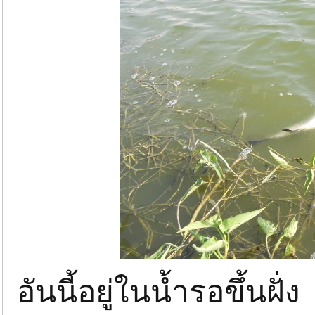
อันนี้อยู่ในน้ำรอขึ้นฝั่ง