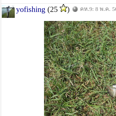
yofishing
(25
)
คห.9: 8 พ.ค. 5