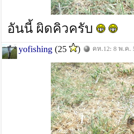
อันนี้ ผิดคิวครับ
yofishing
(25
)
คห.12: 8 พ.ค. 