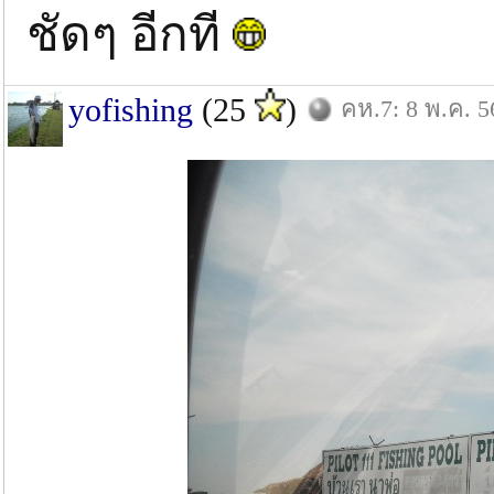
ชัดๆ อีกที
yofishing
(25
)
คห.7: 8 พ.ค. 5