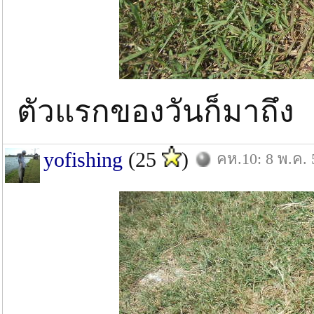
ตัวแรกของวันก็มาถึง
yofishing
(25
)
คห.10: 8 พ.ค. 