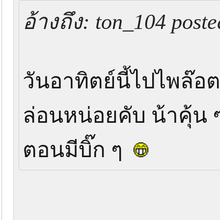
อ้างถึง: ton_104 post
วันอาทิตย์นี้ไปไพล๊อ
ล่อนหน่อยคับ น้าคุ้น 
ตอนมีบิ๊ก ๆ