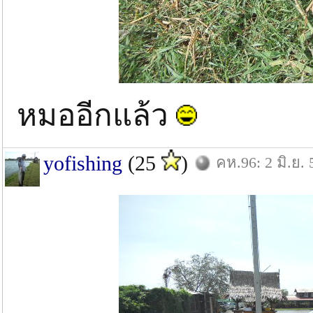
หมออีกแล้ว
yofishing
(25
)
คห.96: 2 มิ.ย. 