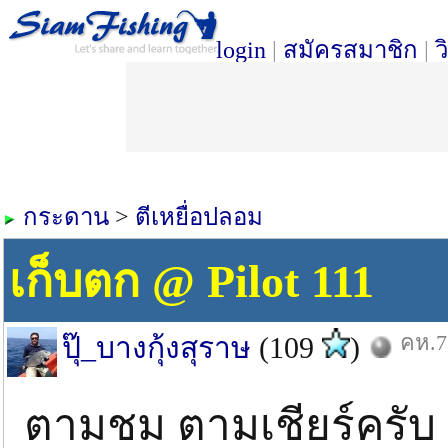
login
|
สมัครสมาชิก
|
ว
กระดาน
>
ตีเหยื่อปลอม
เก็บตก @ Pilot 111
คห.7
ปุ๊_บางกุ้งสุราษ
(109
)
ตามชม ตามเชียร์ครั