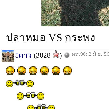
ปลาหมอ VS กระพง
คห.90: 2 มิ.ย. 5
5ดาว
(3028
)