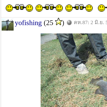
yofishing
(25
)
คห.87: 2 มิ.ย. 