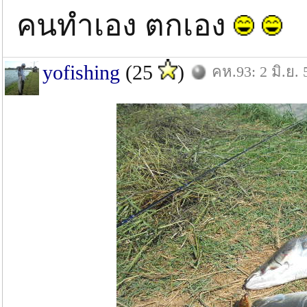
คนทำเอง ตกเอง
yofishing
(25
)
คห.93: 2 มิ.ย. 