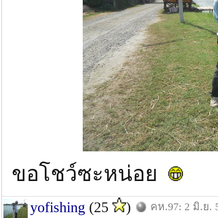
ขอโชว์ซะหน่อย
yofishing
(25
)
คห.97: 2 มิ.ย. 