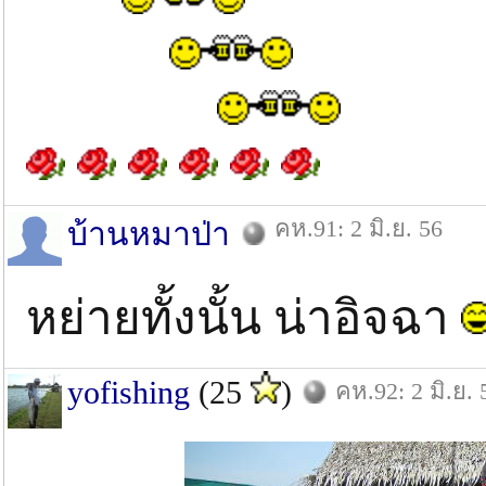
คห.91: 2 มิ.ย. 56
บ้านหมาป่า
หย่ายทั้งนั้น น่าอิจฉา
yofishing
(25
)
คห.92: 2 มิ.ย. 