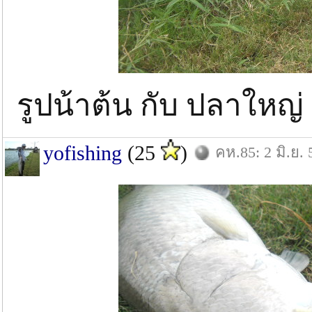
รูปน้าต้น กับ ปลาใหญ่
yofishing
(25
)
คห.85: 2 มิ.ย. 