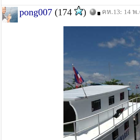
pong007
(174
)
คห.13: 14 พ.