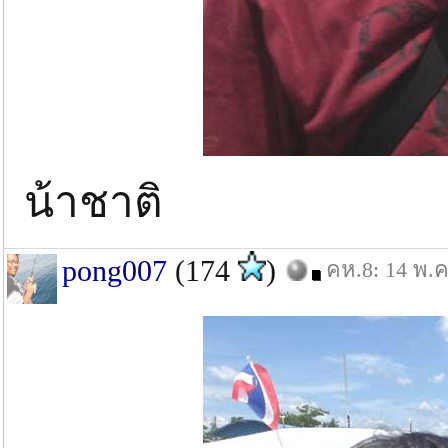
น้าชาติ
pong007
(174
)
คห.8: 14 พ.ค