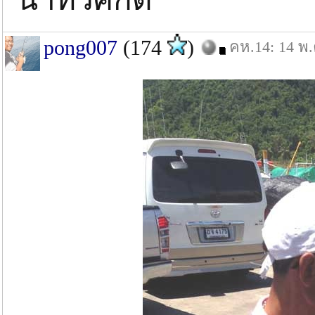
pong007
(174
)
คห.14: 14 พ.