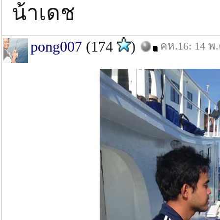
น้าเดช
pong007
(174
)
คห.16: 14 พ.