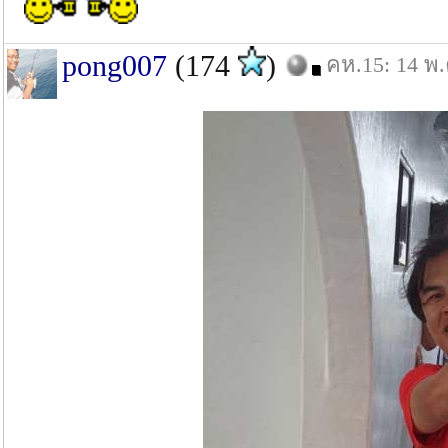
pong007
(174
)
คห.15: 14 พ.