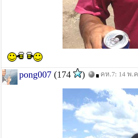
pong007
(174
)
คห.7: 14 พ.ค