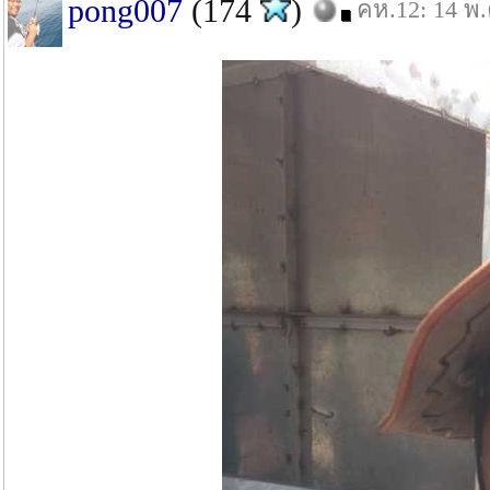
pong007
(174
)
คห.12: 14 พ.