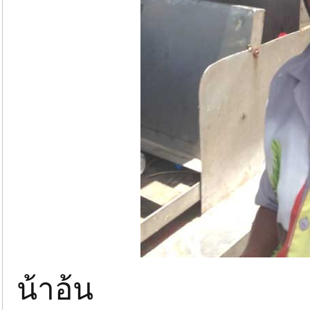
น้าอ้น