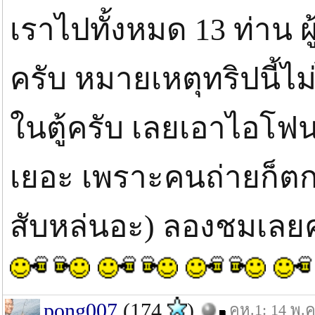
เราไปทั้งหมด 13 ท่าน 
ครับ หมายเหตุทริปนี้ไม
ในตู้ครับ เลยเอาไอโฟน
เยอะ เพราะคนถ่ายก็ตกด
สับหล่นอะ) ลองชมเลย
pong007
(174
)
คห.1: 14 พ.ค