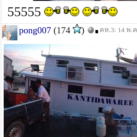
55555
pong007
(174
)
คห.3: 14 พ.ค