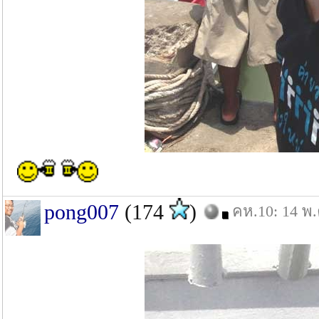
pong007
(174
)
คห.10: 14 พ.