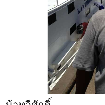
น้าทวีศักดิ์