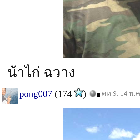
น้าไก่ ฉวาง
pong007
(174
)
คห.9: 14 พ.ค