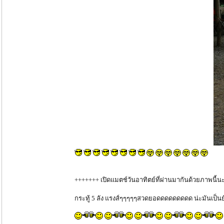
+++++++ เปิดแมตช์วันอาทิตย์ที่ผ่านมากันด้วยภาพนี้นะ
กระทู้ 5 ลัง แรงส์ๆๆๆๆๆสวดยอดดดดดดดดด น่ะมันเป็น