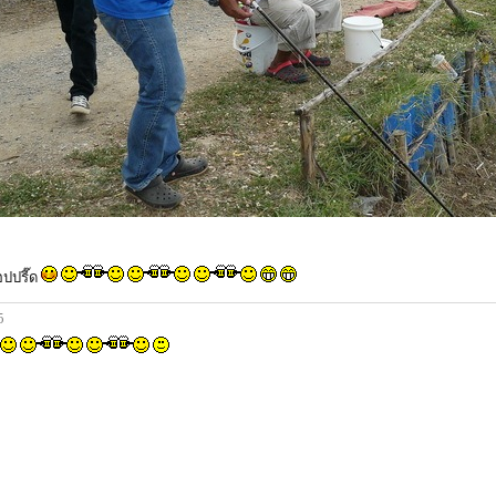
อปปรี๊ด
5