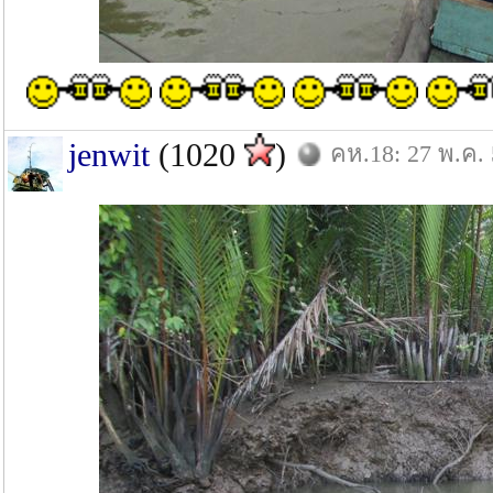
jenwit
(1020
)
คห.18: 27 พ.ค.