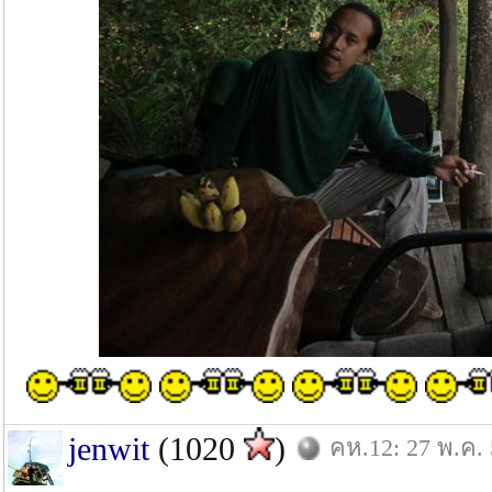
jenwit
(1020
)
คห.12: 27 พ.ค.