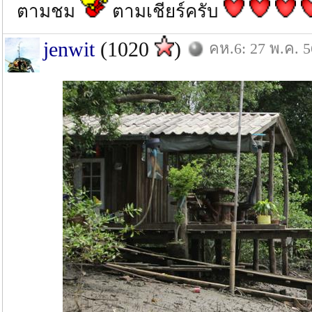
ตามชม
ตามเชียร์ครับ
jenwit
(1020
)
คห.6: 27 พ.ค. 5