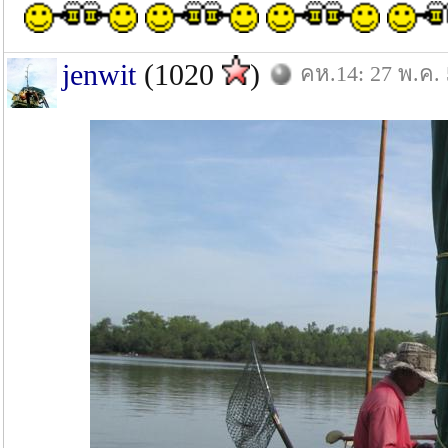
jenwit
(1020
)
คห.14: 27 พ.ค.