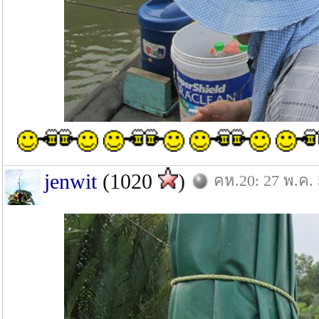
jenwit
(1020
)
คห.20: 27 พ.ค.