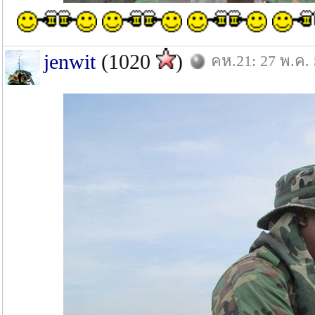
jenwit
(1020
)
คห.21: 27 พ.ค.