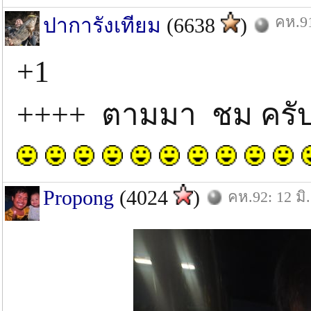
คห.91
ปาการังเทียม
(6638
)
+1
++++ ตามมา ชม ครับ
Propong
(4024
)
คห.92: 12 มิ.