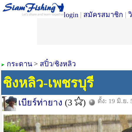
login
|
สมัครสมาชิก
|
ว
กระดาน
>
สปิ๋ว/ชิงหลิว
ชิงหลิว-เพชรบุรี
ตั้ง: 19 มิ.ย.
เบียร์ท่ายาง
(3
)