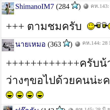
ShimanoIM7
(284
)
คห.143: 
+++ ตามชมครับ
คห.144: 28 ม
นายเหมอ
(363
)
++++++++++++ครับน้า
ว่างๆขอไปด้วยคนน่ะคร
คห.145: 28 มิ.ย