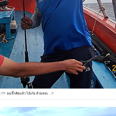
ยเฮ้ย !!!! ผมจิ๊กติดแล้ว ไอ้เก๋ย ด้วยหล่ะ ..!!