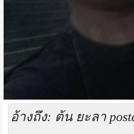
อ้างถึง: ต้น ยะลา post