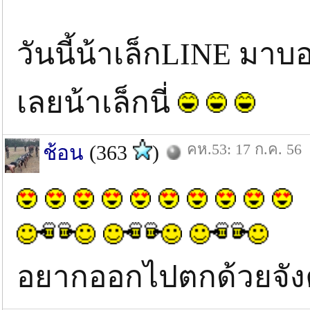
วันนี้น้าเล็กLINE มาบอ
เลยน้าเล็กนี่
คห.53: 17 ก.ค. 56
ช้อน
(363
)
อยากออกไปตกด้วยจังค