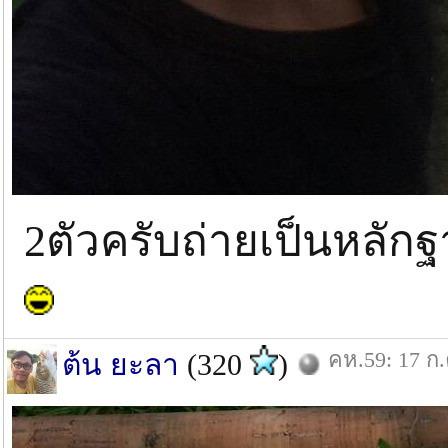
2ตัวครับถ่ายเป็นหลักฐ
คห.59: 17 ก.
ต้น ยะลา
(320
)