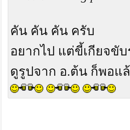
คัน คัน คัน ครับ
อยากไป แต่ขี้เกียจข
ดูรูปจาก อ.ต้น ก็พอแล