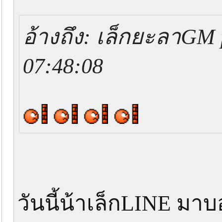
อ้างถึง: เล็กยะลาGM 
07:48:08
วันนี้น้าเล็กLINE มาบ