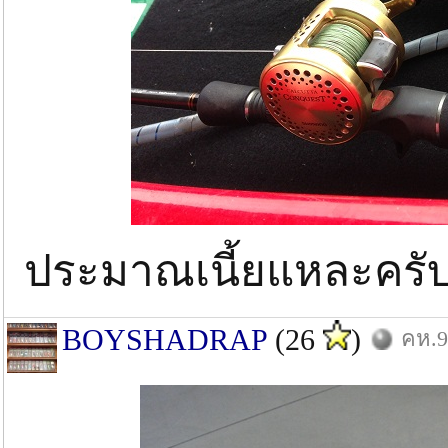
ประมาณเนี้ยแหละครั
BOYSHADRAP
(26
)
คห.9