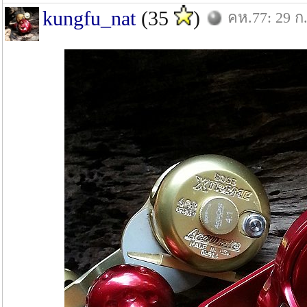
kungfu_nat
(35
)
คห.77: 29 ก