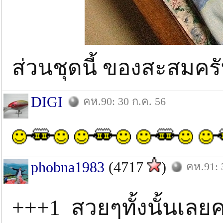
ส่วนชุดนี้ ของสะสมครั
DIGI
คห.90: 30 ก.ค. 56
phobna1983
(4717
)
คห.91: 
+++1 สวยๆทั้งนั้นเ