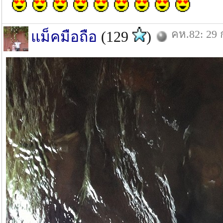
คห.82: 29 
แม็คมือถือ
(129
)