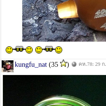
kungfu_nat
(35
)
คห.78: 29 ก