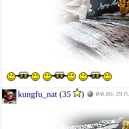
kungfu_nat
(35
)
คห.80: 29 ก