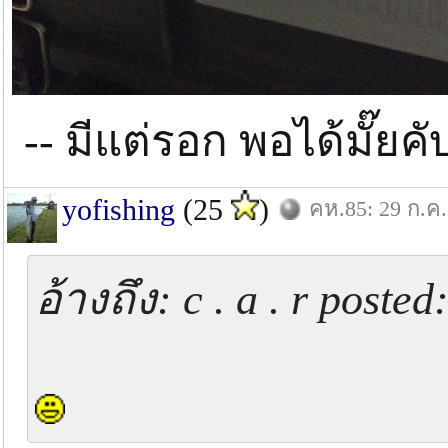
-- มีแต่รอก พอได้มั๊ยค
yofishing
(25
)
คห.85: 29 ก.ค.
อ้างถึง: c . a . r post