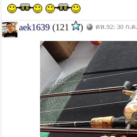
aek1639
(121
)
คห.92: 30 ก.ค