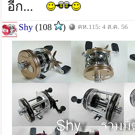
อีก...
Shy
(108
)
คห.115: 4 ส.ค. 56