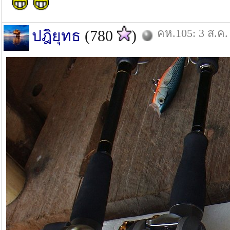
คห.105: 3 ส.ค.
ปฎิยุทธ
(780
)