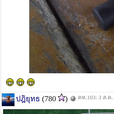
คห.103: 3 ส.ค.
ปฎิยุทธ
(780
)