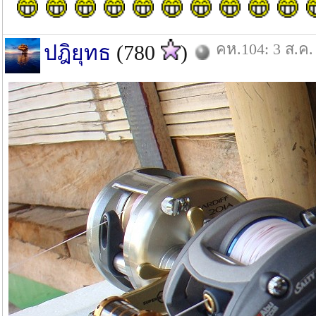
คห.104: 3 ส.ค.
ปฎิยุทธ
(780
)