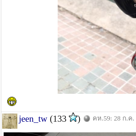
jeen_tw
(133
)
คห.59: 28 ก.ค.