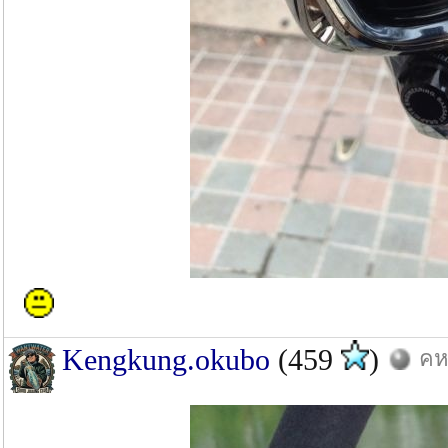
Kengkung.okubo
(459
)
คห