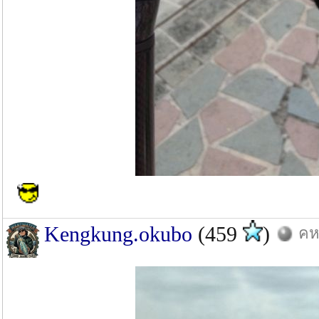
Kengkung.okubo
(459
)
คห