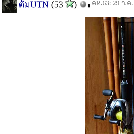
คห.63: 29 ก.ค.
ตั้มUTN
(53
)