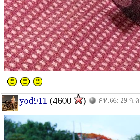
yod911
(4600
)
คห.66: 29 ก.ค