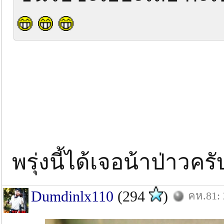
พรุ่งนี้ได้เจอน้าป่าวคร
Dumdinlx110
(294
)
คห.81: 