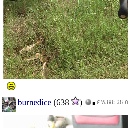
burnedice
(638
)
คห.88: 28 ก