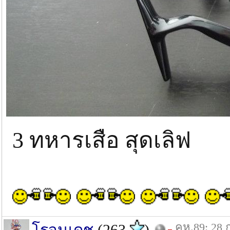
3 ทหารเสือ สุดเลิฟ
คห.89: 28 
โรจนเดช
(263
)