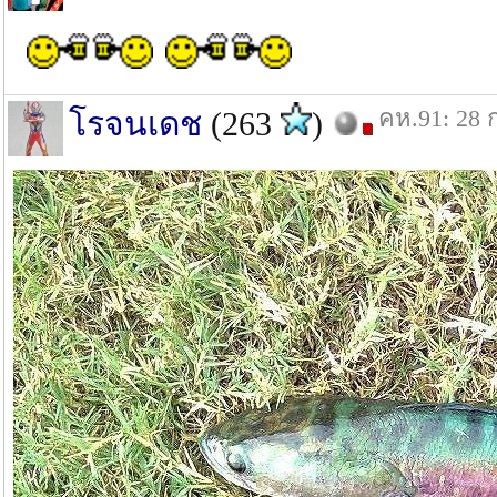
คห.91: 28 
โรจนเดช
(263
)