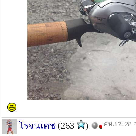
คห.87: 28 
โรจนเดช
(263
)