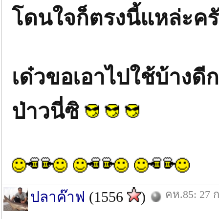
โดนใจก็ตรงนี้แหล่ะคร
เด๋วขอเอาไปใช้บ้างดีกว่
ป่าวนี่ซิ
คห.85: 27 ก
ปลาค๊าฟ
(1556
)