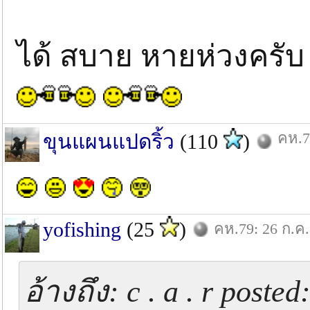
ได้ สบาย หายห่วงครั
คห.7
ขุนแผนแปดริ้ว
(110
)
yofishing
(25
)
คห.79: 26 ก.ค.
อ้างถึง: c . a . r post