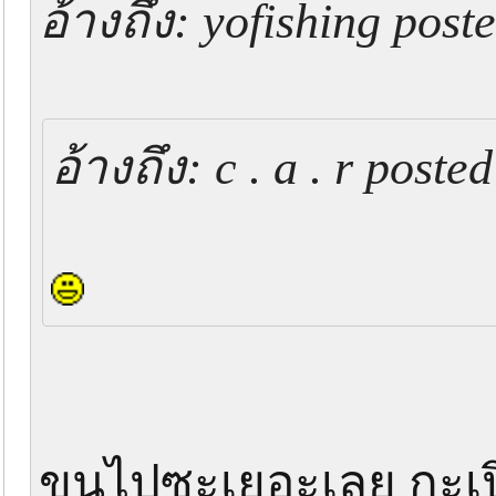
อ้างถึง: yofishing pos
อ้างถึง: c . a . r post
ขนไปซะเยอะเลย กะเปิ