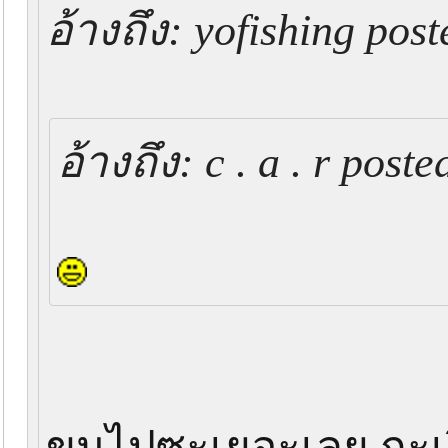
อ้างถึง: yofishing pos
อ้างถึง: c . a . r pos
ขนไปซะเยอะเลย กะเป