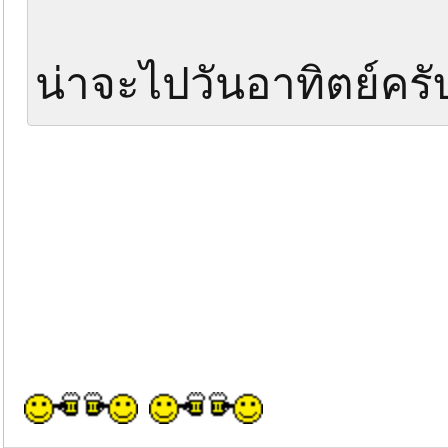
น่าจะไปวันอาทิตย์คร