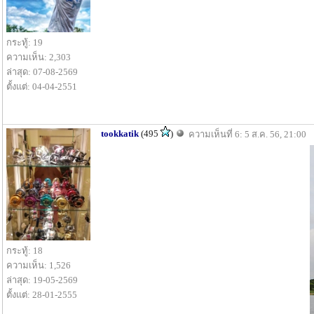
กระทู้: 19
ความเห็น: 2,303
ล่าสุด: 07-08-2569
ตั้งแต่: 04-04-2551
tookkatik
(495
)
ความเห็นที่ 6: 5 ส.ค. 56, 21:00
กระทู้: 18
ความเห็น: 1,526
ล่าสุด: 19-05-2569
ตั้งแต่: 28-01-2555