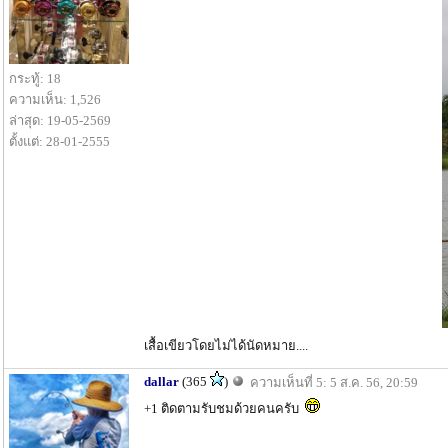
กระทู้: 18
ความเห็น: 1,526
ล่าสุด: 19-05-2569
ตั้งแต่: 28-01-2555
เสื้อเขียวโดยไม่ได้นัดหมาย....
dallar
(365
)
ความเห็นที่ 5: 5 ส.ค. 56, 20:59
+1 ติดตามรับชมด้วยคนครับ