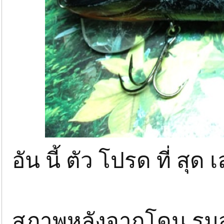
อัน นี้ ตัว โปรด ที่ สุด เ
สภาพหลังจากโดน รุมสก