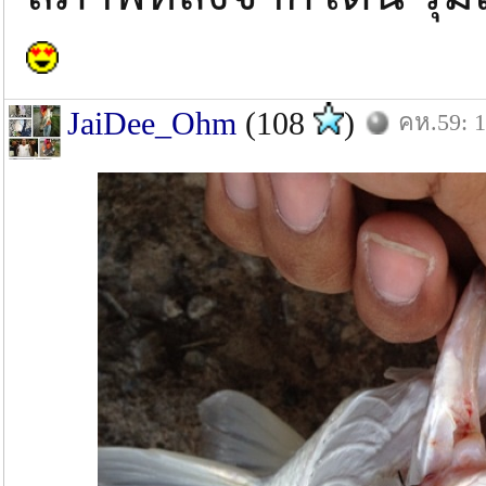
JaiDee_Ohm
(108
)
คห.59: 1