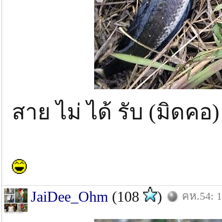
สาย ไม่ ได้ รับ (มิดคอ) 
JaiDee_Ohm
(108
)
คห.54: 1