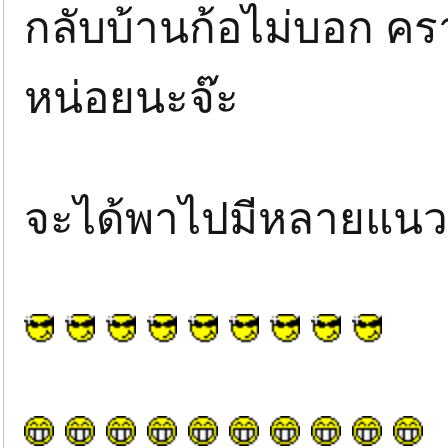
กลับบ้านก้อไม่บอก ค
หน่อยนะจ๊ะ
จะได้พาไปมีหลายแนวน