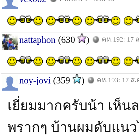
nattaphon
(630
)
คห.192: 17 ส
noy-jovi
(359
)
คห.193: 17 ส.
เยี่ยมมากครับน้า เห็
พรากๆ บ้านผมดับแนวไ