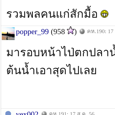
รวมพลคนแก่สักมื้อ
popper_99
(958
)
คห.190: 17 
มารอบหน้าไป่ตกปลาน้
ต้นน้ำเอาสุดไปเลย
vex002
คห.191: 17 ส.ค. 56