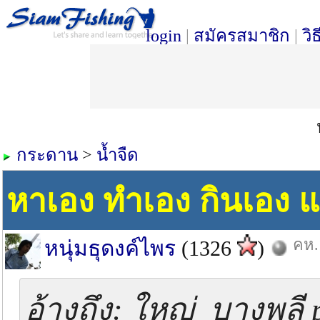
login
|
สมัครสมาชิก
|
วิ
กระดาน
>
น้ำจืด
หาเอง ทำเอง กินเอง 
คห.
หนุ่มธุดงค์ไพร
(1326
)
อ้างถึง: ใหญ่ บางพลี 