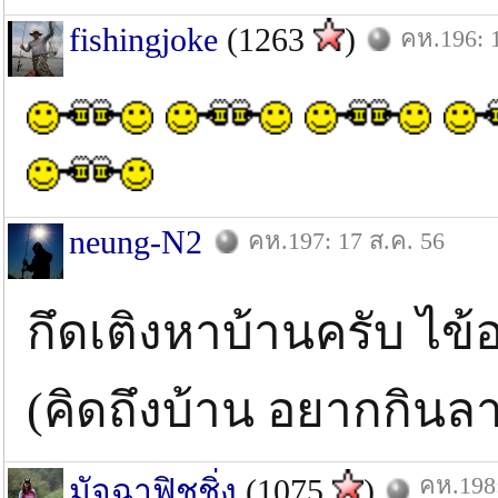
fishingjoke
(1263
)
คห.196: 
neung-N2
คห.197: 17 ส.ค. 56
กึดเติงหาบ้านครับ ไ
(คิดถึงบ้าน อยากกิน
คห.198:
มัจฉาฟิชชิ่ง
(1075
)