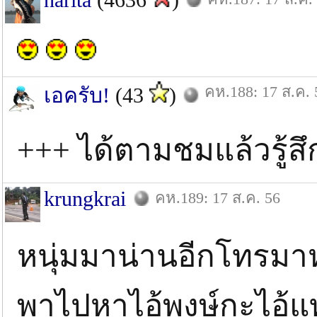
คห.188: 17 ส.ค. 
เอครับ!
(43
)
+++ ได้ตามชมแล้วรู้
krungkrai
คห.189: 17 ส.ค. 56
หนุ่มมาน่านอีกโทรมา
พาไปหาไอ้พงษ์กะไอ้แท