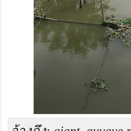
อ้างถึง: giant_auyaye 