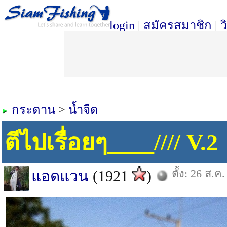
login
|
สมัครสมาชิก
|
ว
กระดาน
>
น้ำจืด
ตีไปเรื่อยๆ____//// V.2
ตั้ง: 26 ส.ค.
แอดแวน
(1921
)