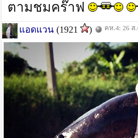
ตามชมคร๊าฟ
คห.4: 26 ส.
แอดแวน
(1921
)