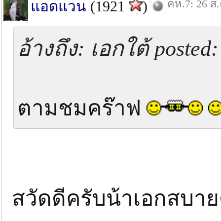
คห.7: 26 ส.
แอดแวน
(1921
)
อ้างถึง: เอกใต้ posted
ตามชมคร๊าฟ
สวัดดีครับน้าเอกสบา