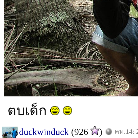
ตบเด็ก
duckwinduck
(926
)
คห.14: 