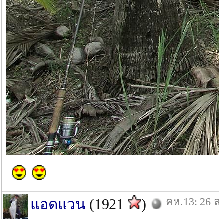
คห.13: 26 ส
แอดแวน
(1921
)