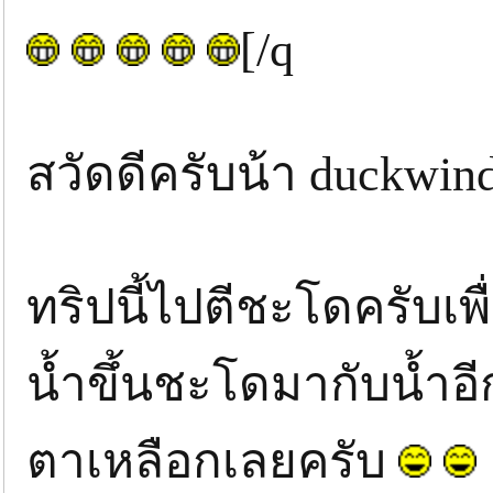
[/q
สวัดดีครับน้า duckwi
ทริปนี้ไปตีชะโดครับเพ
น้ำขึ้นชะโดมากับน้ำอ
ตาเหลือกเลยครับ