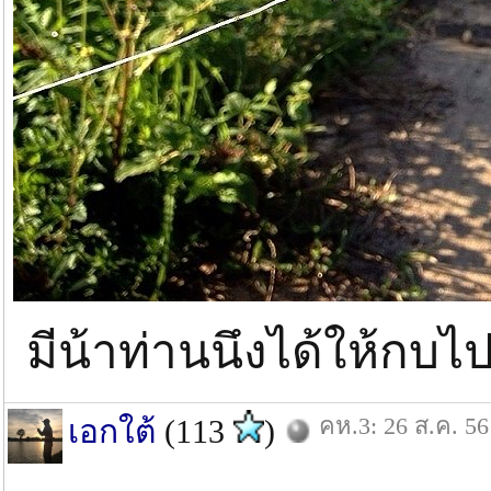
มีน้าท่านนึงได้ให้กบ
คห.3: 26 ส.ค. 56
เอกใต้
(113
)