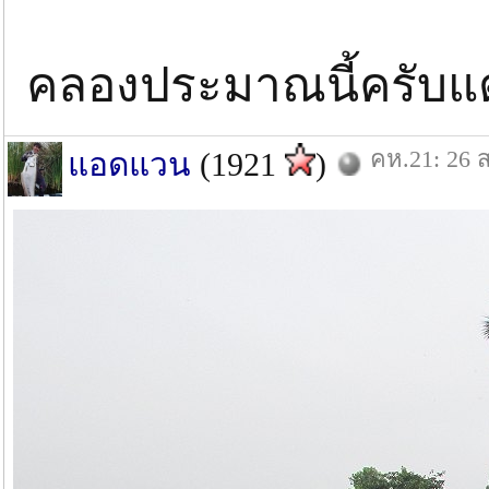
คลองประมาณนี้ครับแต
คห.21: 26 ส
แอดแวน
(1921
)