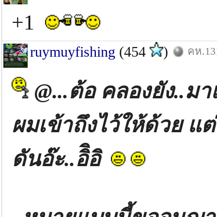
+1
ruymuyfishing
(454
)
คห.131
@...ต้อ คลองยัง..มา
ผมเข้าถึงไว้ให้ด้วย แ
ดันอ๊ะ..อิิอิ