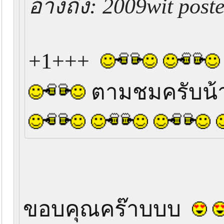
อ้างถึง: 2009wit post
+1+++
ตามชมครับน
ขอบคุณคร๊าบบบ