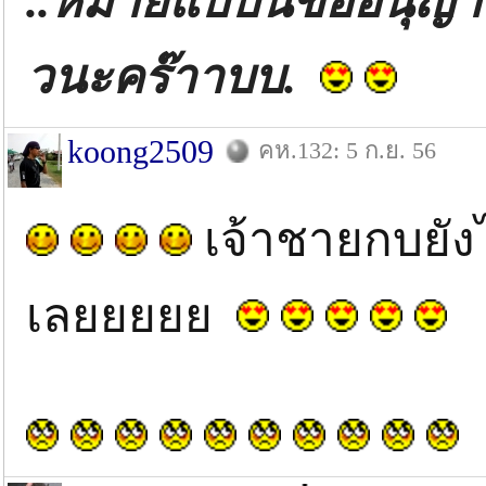
..หมายแบบนี้ขออนุญา
วนะคร๊าาบบ.
koong2509
คห.132: 5 ก.ย. 56
เจ้าชายกบยัง
เลยยยยย