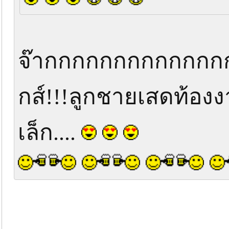
จ๊ากกกกกกกกกกกก
กส์!!!ลูกชายเสดท้อง
เล็ก....