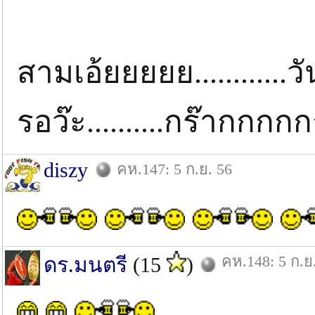
สามเอ้ยยยยย............ว
รอว๊ะ..........กร๊ากกกกกก
diszy
คห.147: 5 ก.ย. 56
คห.148: 5 ก.ย
ดร.มนตรี
(15
)