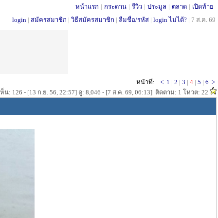
หน้าแรก
|
กระดาน
|
รีวิว
|
ประมูล
|
ตลาด
|
เปิดท้าย
login
|
สมัครสมาชิก
|
วิธีสมัครสมาชิก
|
ลืมชื่อ/รหัส
|
login ไม่ได้?
|
7 ส.ค. 69
หน้าที่:
<
1
|
2
|
3
|
4
|
5
|
6
>
็น: 126 - [13 ก.ย. 56, 22:57] ดู: 8,046 - [7 ส.ค. 69, 06:13] ติดตาม: 1 โหวต: 22