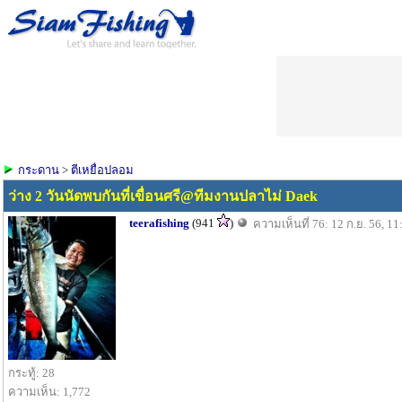
กระดาน
>
ตีเหยื่อปลอม
ว่าง 2 วันนัดพบกันที่เขื่อนศรี@ทีมงานปลาไม่ Daek
teerafishing
(941
)
ความเห็นที่ 76: 12 ก.ย. 56, 11
กระทู้: 28
ความเห็น: 1,772