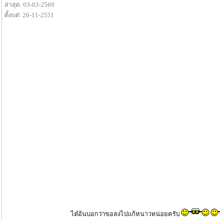
ล่าสุด: 03-03-2569
ตั้งแต่: 26-11-2551
ไต๋อ้นบอกว่าขอลงไปแก้หนาวหน่อยครับ