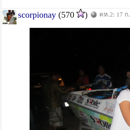
scorpionay
(570
)
คห.2: 17 ก.