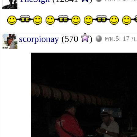
scorpionay
(570
)
คห.5: 17 ก.