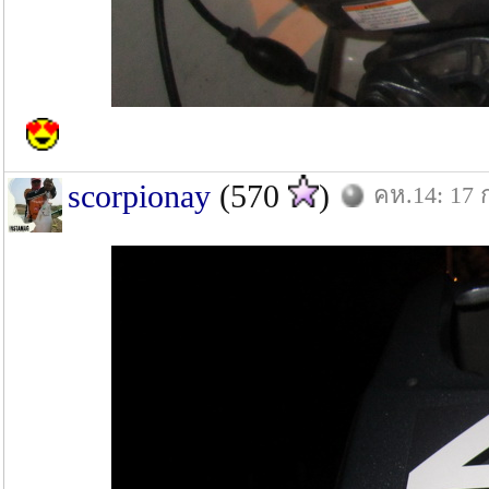
scorpionay
(570
)
คห.14: 17 