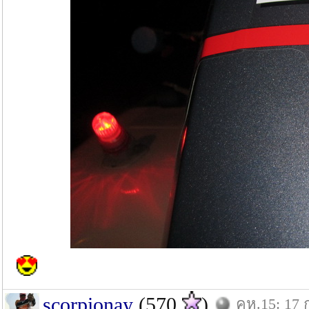
scorpionay
(570
)
คห.15: 17 