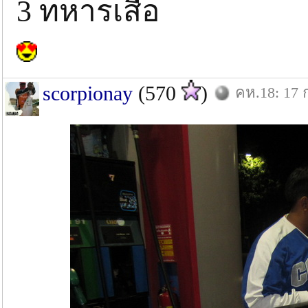
3 ทหารเสือ
scorpionay
(570
)
คห.18: 17 