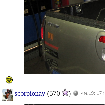
scorpionay
(570
)
คห.19: 17 