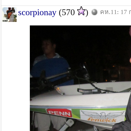
scorpionay
(570
)
คห.11: 17 