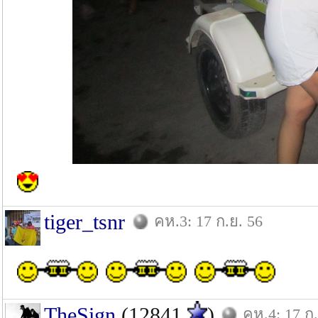
tiger_tsnr
คห.3: 17 ก.ย. 56
TheSign
(12841
)
คห.4: 17 ก.