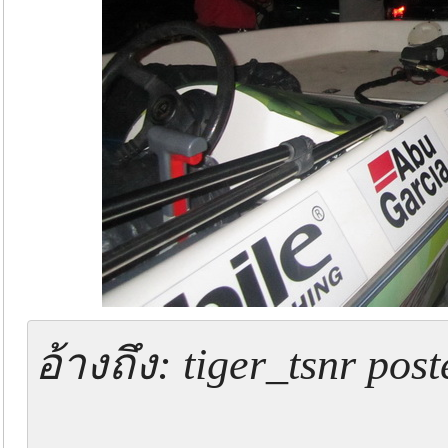
อ้างถึง: tiger_tsnr po