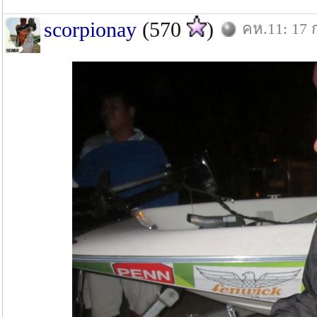
scorpionay
(570
)
คห.11: 17 