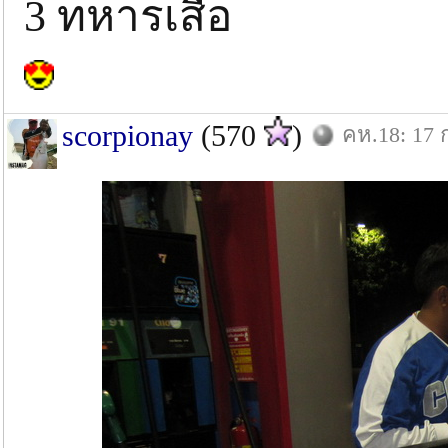
3 ทหารเสือ
scorpionay
(570
)
คห.18: 17 