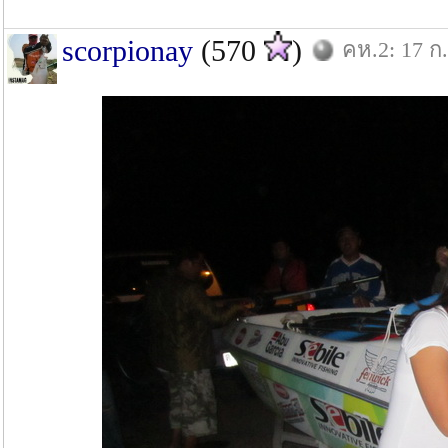
scorpionay
(570
)
คห.2: 17 ก.