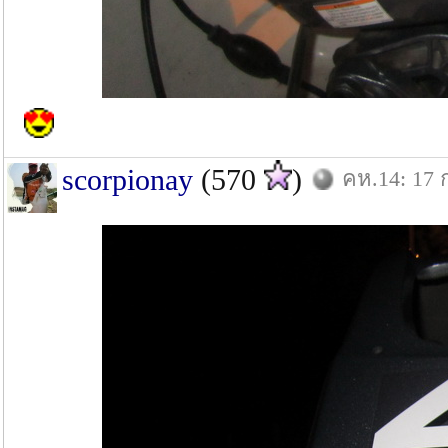
scorpionay
(570
)
คห.14: 17 