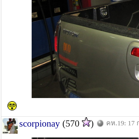
scorpionay
(570
)
คห.19: 17 