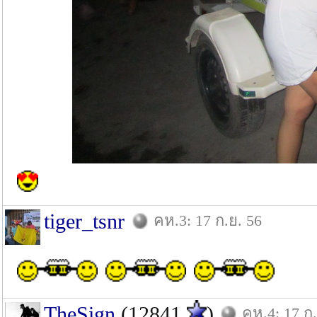
tiger_tsnr
คห.3: 17 ก.ย. 56
TheSign
(12841
)
คห.4: 17 ก.