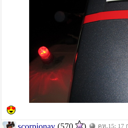
scorpionay
(570
)
คห.15: 17 