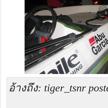
อ้างถึง: tiger_tsnr po