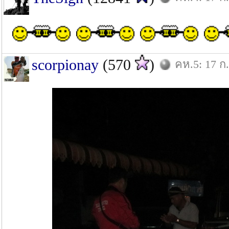
scorpionay
(570
)
คห.5: 17 ก.