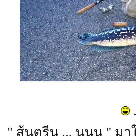
.
" ส้นตรีน ... นนน " มาใ