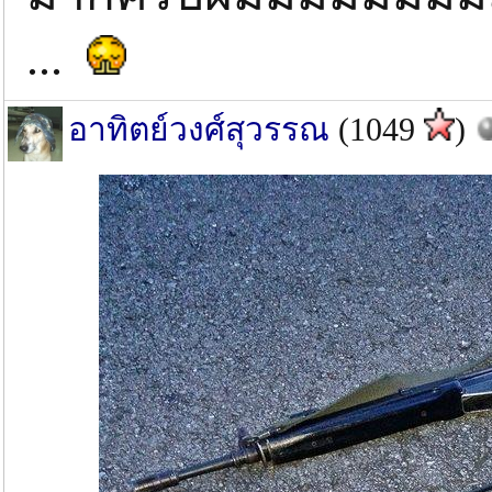
...
อาทิตย์วงศ์สุวรรณ
(1049
)