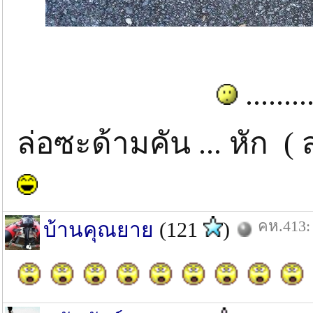
.......
ล่อซะด้ามคัน ... หัก ( ส
คห.413: 
บ้านคุณยาย
(121
)