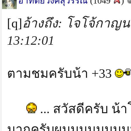
อาทิตย์วงศ์สุวรรณ
(1049
)
[q]
อ้างถึง: โจโจ้กาญนะ
13:12:01
ตามชมครับน้า +33
... สวัสดีครับ น้
มากครับผมมมมมมมมมมม ..