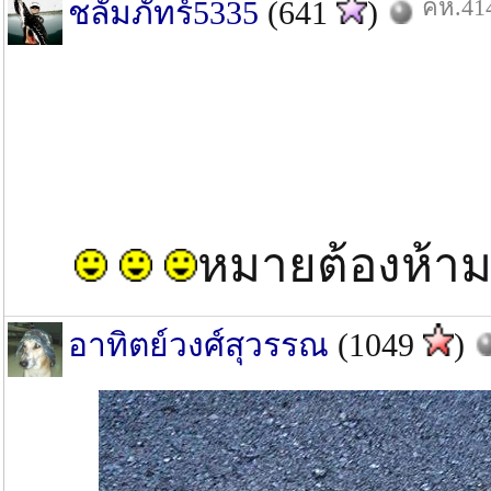
คห.414
ชลัมภัทร์5335
(641
)
หมายต้องห้าม
อาทิตย์วงศ์สุวรรณ
(1049
)