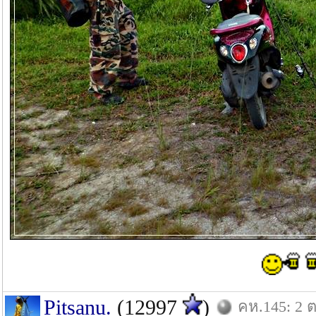
Pitsanu.
(12997
)
คห.145: 2 ต