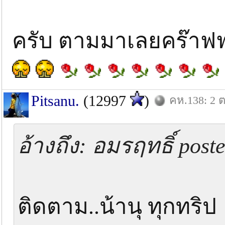
ครับ ตามมาเลยคร๊าฟ
Pitsanu.
(12997
)
คห.138: 2 ต
อ้างถึง: อมรฤทธิ์ post
ติดตาม..น้านุ ทุกทริ