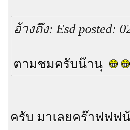
อ้างถึง: Esd posted: 
ตามชมครับน๊านุ
ครับ มาเลยคร๊าฟฟฟน