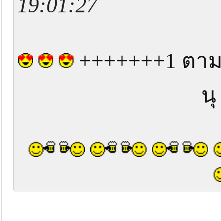
19:01:27
+++++++1 ตามม
น