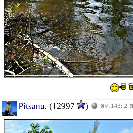
Pitsanu.
(12997
)
คห.143: 2 ต