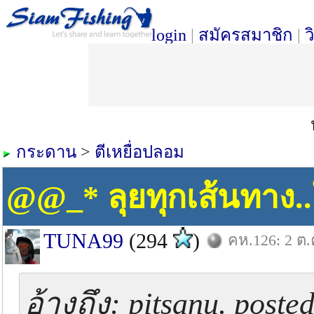
login
|
สมัครสมาชิก
|
ว
กระดาน
>
ตีเหยื่อปลอม
@@_* ลุยทุกเส้นทาง.
TUNA99
(294
)
คห.126: 2 ต.
อ้างถึง: pitsanu. post