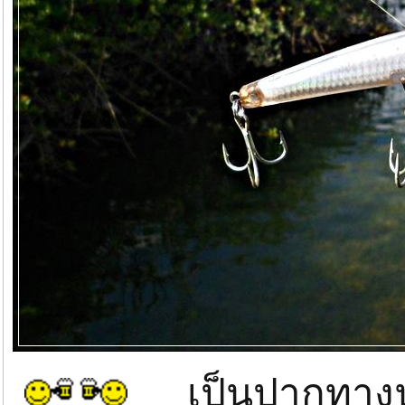
เป็นปากทางนํ้า