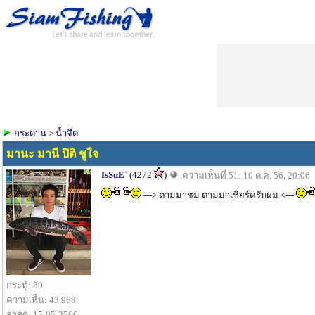
กระดาน
>
น้ำจืด
มานะ มานี ปิติ ชูใจ
IsSuE`
(4272
)
ความเห็นที่ 51: 10 ต.ค. 56, 20:06
---> ตามมาชม ตามมาเชียร์ครับผม <---
กระทู้: 80
ความเห็น: 43,968
ล่าสุด: 15-05-2566