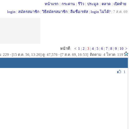
หน้าแรก
|
กระดาน
|
รีวิว
|
ประมูล
|
ตลาด
|
เปิดท้าย
login
|
สมัครสมาชิก
|
วิธีสมัครสมาชิก
|
ลืมชื่อ/รหัส
|
login ไม่ได้?
|
7 ส.ค. 69
หน้าที่:
<
1
|
2
|
3
|
4
|
5
|
6
|
7
|
8
|
9
|
10
>
 229 - [15 ต.ค. 56, 13:26] ดู: 47,576 - [7 ส.ค. 69, 16:53] ติดตาม: 4 โหวต: 119
1