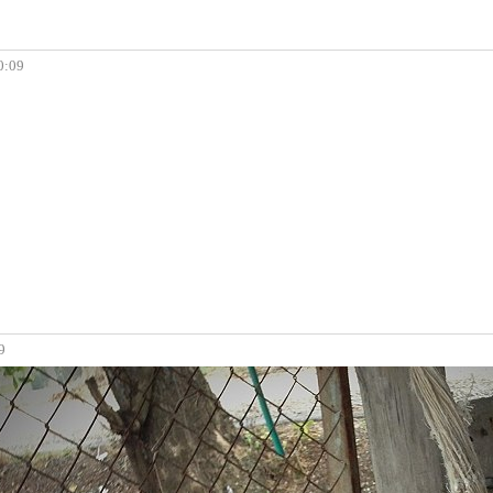
0:09
9