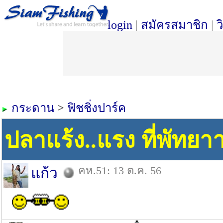
login
|
สมัครสมาชิก
|
ว
กระดาน
>
ฟิชชิ่งปาร์ค
ปลาแร้ง..แรง ที่พัทยาา
คห.51: 13 ต.ค. 56
แก้ว