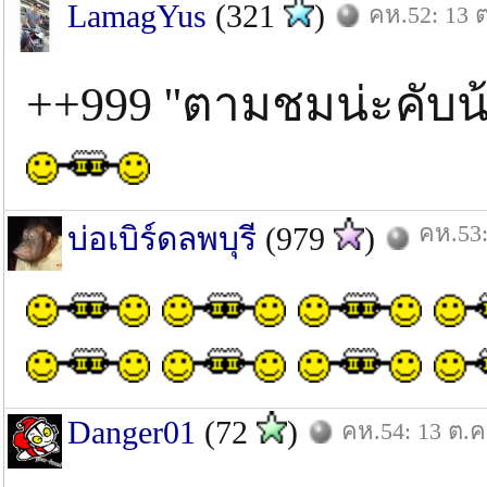
LamagYus
(321
)
คห.52: 13 ต
++999 ''ตามชมน่ะคับ
คห.53:
บ่อเบิร์ดลพบุรี
(979
)
Danger01
(72
)
คห.54: 13 ต.ค