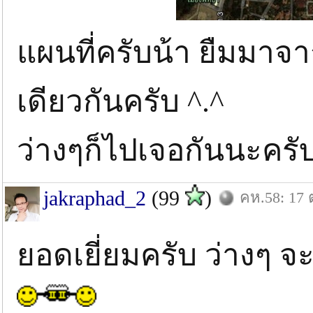
แผนที่ครับน้า ยืมมาจา
เดียวกันครับ ^.^
ว่างๆก็ไปเจอกันนะคร
jakraphad_2
(99
)
คห.58: 17 
ยอดเยี่ยมครับ ว่างๆ จ