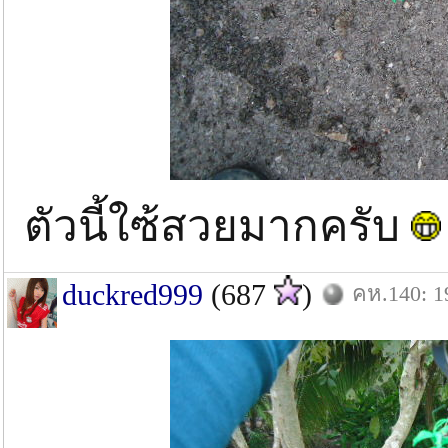
ตัวนี้ใซ้สวยมากครับ
duckred999
(687
)
คห.140: 1