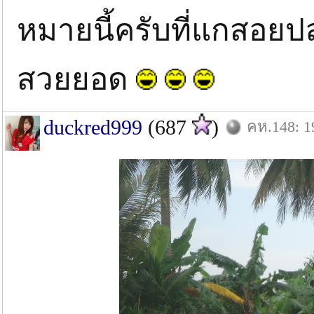
หมายนี้ครับที่แกสอย
สวยยอด
duckred999
(687
)
คห.148: 1