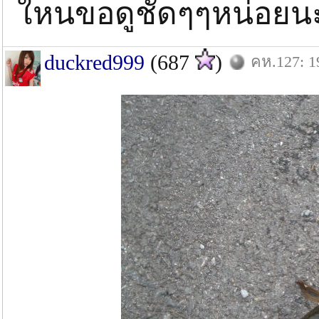
ใหนขอดูชัดๆๆหน่อย
duckred999
(687
)
คห.127: 1