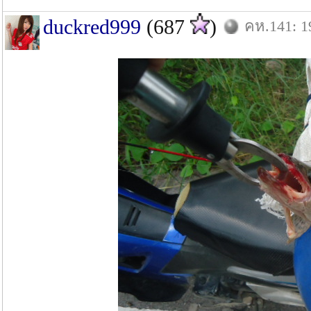
duckred999
(687
)
คห.141: 1