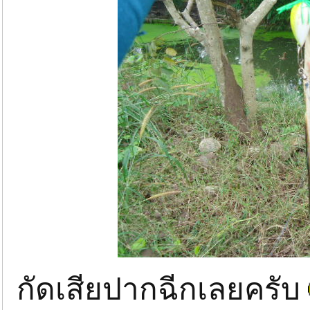
กัดเสียปากฉีกเลยครับ