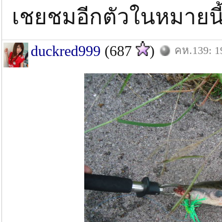
เชยชมอีกตัวในหมายนี
duckred999
(687
)
คห.139: 1