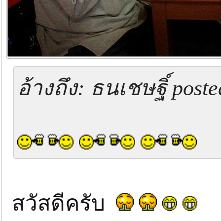
อ้างถึง: ธนเชษฐิ์ post
สวัสดีครับ