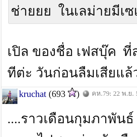
ช่ายยย ในเลม่ายมีเซ
เปิล ของชื่อ เฟสบุ๊ค ท
ทีต่ะ วันก่อนลืมเสียแล
kruchat
(693
)
คห.79: 22 พ.ย. 
....ราวเดือนกุมภาพันธ์ 