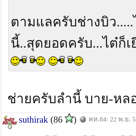
ตามแลครับช่างบิว....
นี้..สุดยอดครับ...ไต๋ก็เ
ช่ายครับลำนี้ บาย-หล
suthirak
(86
)
คห.84: 22 พ.ย. 