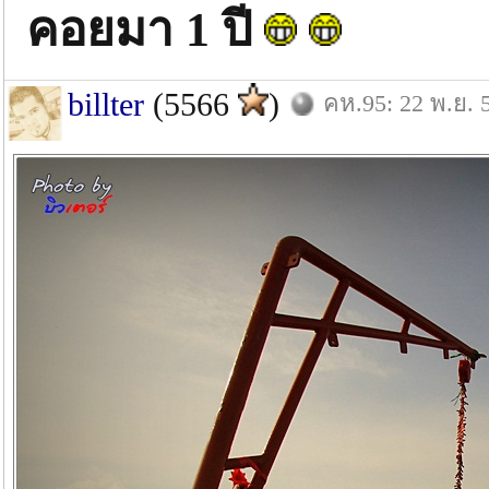
คอยมา 1 ปี
billter
(5566
)
คห.95: 22 พ.ย. 