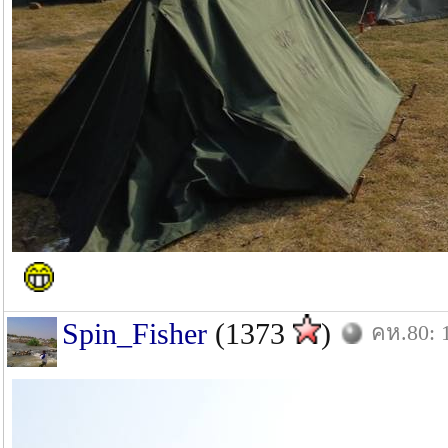
Spin_Fisher
(1373
)
คห.80: 