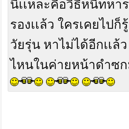
นี่เเหละคือวิธีหนีทหา
รองเเล้ว ใครเคยไปก็รู้ด
วัยรุ่น หาไม่ได้อีกเเล้
ไหนในค่ายหน้าดำซก