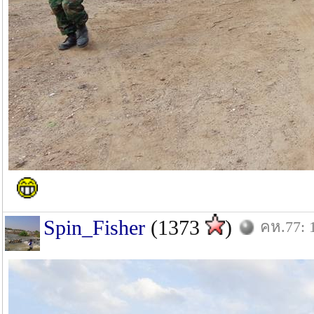
Spin_Fisher
(1373
)
คห.77: 