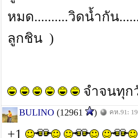
หมด..........วิดน้ำกัน.
ลูกชิน )
จำจนทุกว
BULINO
(12961
)
คห.91: 19
+1