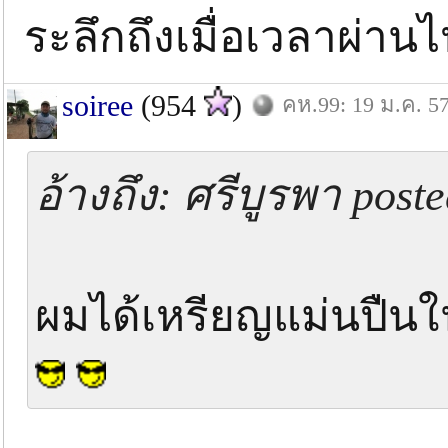
ระลึกถึงเมื่อเวลาผ่าน
soiree
(954
)
คห.99: 19 ม.ค. 5
อ้างถึง: ศรีบูรพา post
ผมได้เหรียญแม่นปืนในง