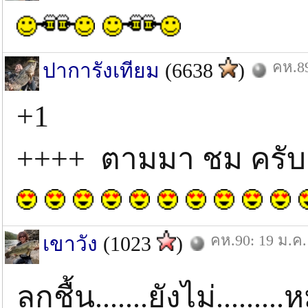
คห.89
ปาการังเทียม
(6638
)
+1
++++ ตามมา ชม ครับ 
คห.90: 19 ม.ค.
เขาวัง
(1023
)
ลูกชื้น.......ยังไม่.........