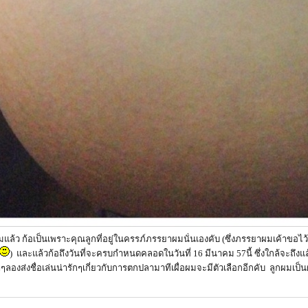
้ว ก้อเป็นเพราะคุณลูกที่อยู่ในครรภ์ภรรยาผมนั่นเองคับ (ซึ่งภรรยาผมเค้าขอไว้ตั้ง
) และแล้วก้อถึงวันที่จะครบกำหนดคลอดในวันที่ 16 มีนาคม 57นี้ ซึ่งใกล้จะถึงแล
องส่งชื่อเล่นน่ารักๆเกี่ยวกับการตกปลามาทีเผื่อผมจะมีตัวเลือกอีกคับ ลูกผมเป็