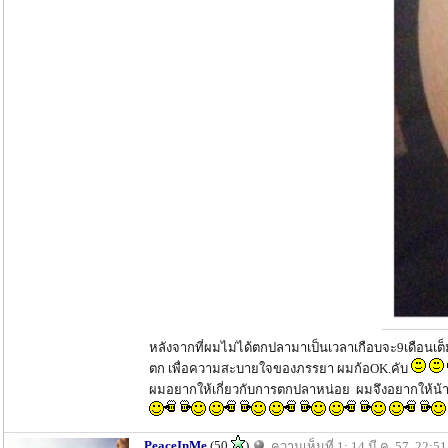
หลังจากที่ผมไม่ได้ตกปลามาเป็นเวลาเกือบจะ9เดือนเต็มแล
ตก เพื่อความสะบายใจของภรรยา ผมก้อOK.คับ
ผมอยากให้เกี่ยวกับการตกปลาหน่อย ผมจึงอยากให้น้าๆล
PeaceInMe
(50
)
ความเห็นที่ 1: 14 มี.ค. 57, 22:51