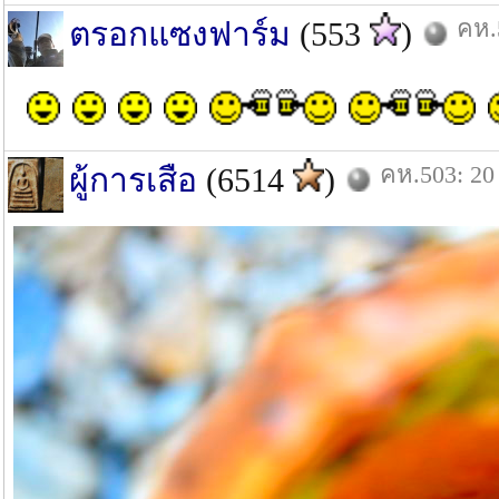
คห.5
ตรอกแซงฟาร์ม
(553
)
คห.503: 20 
ผู้การเสือ
(6514
)