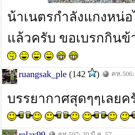
น้าเนตรกำลังแกงหน่อไม
แล้วครับ ขอเบรกกินข้
ruangsak_ple
(142
)
คห.506: 
บรรยากาศสุดๆๆเลยครั
relax99
คห.507: 20 มี.ค. 57