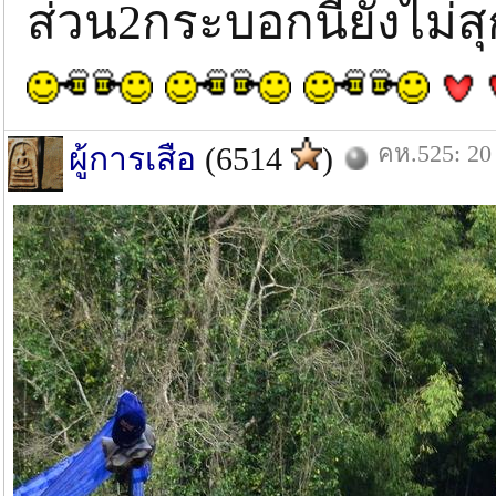
ส่วน2กระบอกนี้ยังไม่สุ
คห.525: 20 
ผู้การเสือ
(6514
)