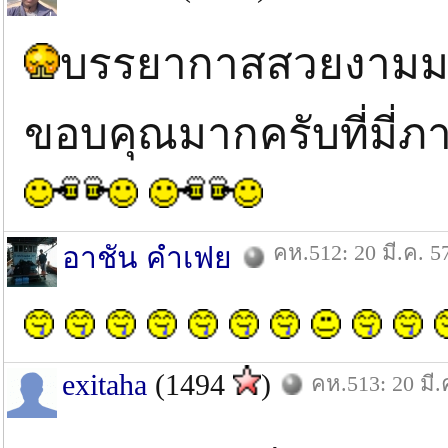
บรรยากาสสวยงามมาก
ขอบคุณมากครับที่มี่
คห.512: 20 มี.ค. 5
อาชัน คำเฟย
exitaha
(1494
)
คห.513: 20 มี.