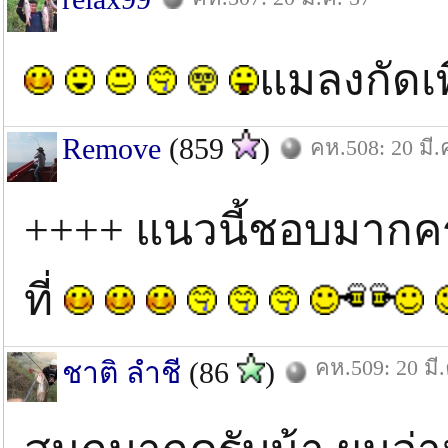
แมลงกัดเพ
Remove
(859
)
คห.508: 20 มี.
++++ แนวนี้ชอบมากครั
ที่
คห.509: 20 มี.
ชาติ ลำชี
(86
)