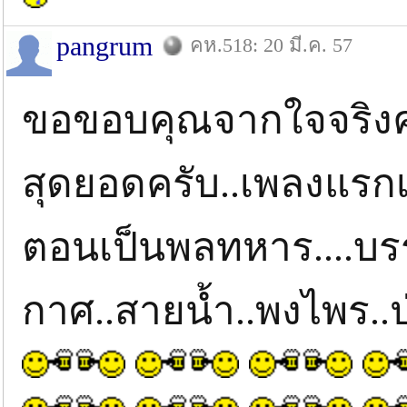
pangrum
คห.518: 20 มี.ค. 57
ขอขอบคุณจากใจจริงคร
สุดยอดครับ..เพลงแรก
ตอนเป็นพลทหาร....บ
กาศ..สายน้ำ..พงไพร..ป