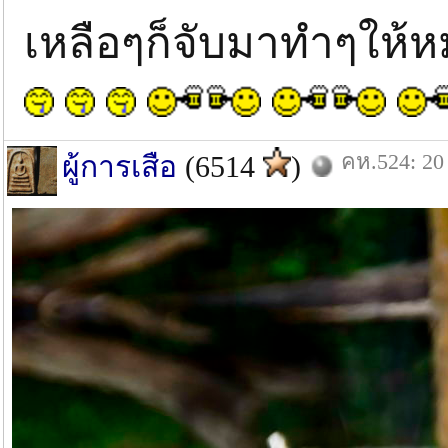
เหลือๆก็จับมาทำๆให้ห
คห.524: 20 
ผู้การเสือ
(6514
)