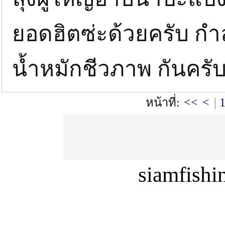
ยอดฮิตซ่ะด้วยครับ กำล
น้ำหมักชีวภาพ กันครั
หน้าที่:
<<
<
|
siamfish