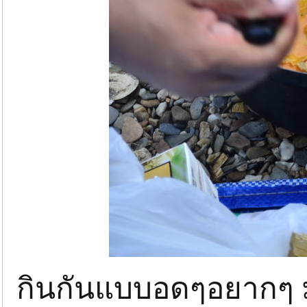
กินกันแบบอดๆอยากๆ ม