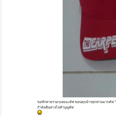
ขอทักทายรวมๆเลยนะคัฟ ขอบคุนน้าๆทุกท่านมากคัฟ "ไ
กำลังเดินทางไปทำบุญคัฟ