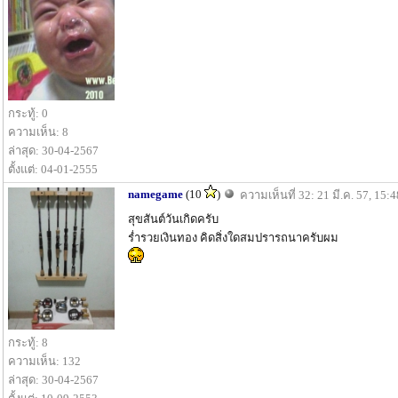
กระทู้: 0
ความเห็น: 8
ล่าสุด: 30-04-2567
ตั้งแต่: 04-01-2555
namegame
(10
)
ความเห็นที่ 32: 21 มี.ค. 57, 15:4
สุขสันต์วันเกิดครับ
ร่ำรวยเงินทอง คิดสิ่งใดสมปรารถนาครับผม
กระทู้: 8
ความเห็น: 132
ล่าสุด: 30-04-2567