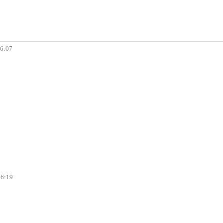
16:07
16:19