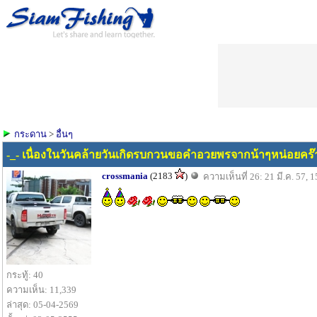
กระดาน
>
อื่นๆ
-_- เนื่องในวันคล้ายวันเกิดรบกวนขอคำอวยพรจากน้าๆหน่อยคร๊
crossmania
(2183
)
ความเห็นที่ 26: 21 มี.ค. 57, 
กระทู้: 40
ความเห็น: 11,339
ล่าสุด: 05-04-2569