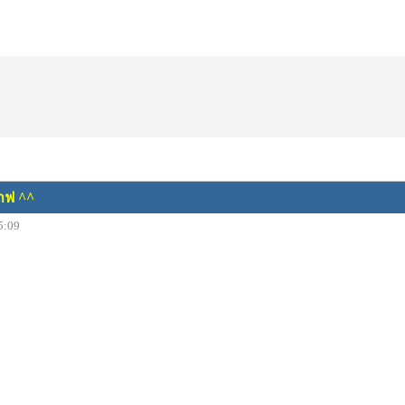
าฟ ^^
15:09