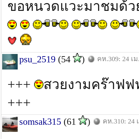
ขอหนวดแวะมาชมด้ว
psu_2519
(54
)
คห.309: 24 เม
+++
สวยงามคร๊าฟฟ
+++
somsak315
(61
)
คห.310: 24 เ