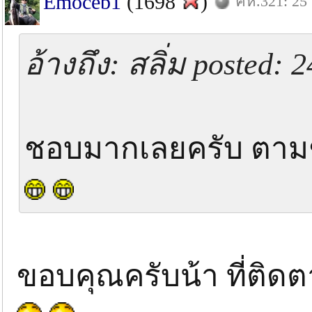
Emoceb1
(1698
)
คห.321: 25 
อ้างถึง: สลิ่ม posted:
ชอบมากเลยครับ ตาม
ขอบคุณครับน้า ที่ติดต