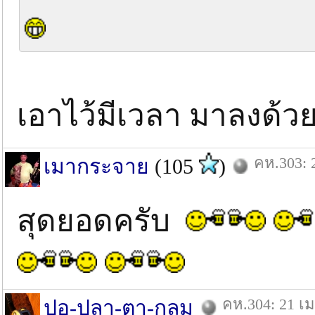
เอาไว้มีเวลา มาลงด้
คห.303: 
เมากระจาย
(105
)
สุดยอดครับ
คห.304: 21 เม
ปอ-ปลา-ตา-กลม