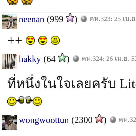
neenan
(999
)
คห.323: 25 เม.ย
++
hakky
(64
)
คห.324: 26 เม.ย. 5
ที่หนึ่งในใจเลยครับ Li
wongwoottun
(2300
)
คห.32