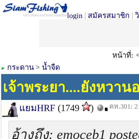
login
|
สมัครสมาชิก
|
ว
หน้าที่:
กระดาน
>
น้ำจืด
เจ้าพระยา....ยังหวานอย
คห.301: 2
แยมHRF
(1749
)
อ้างถึง: emoceb1 post