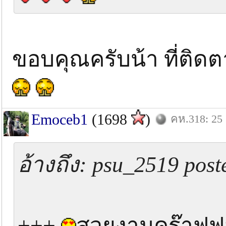
ขอบคุณครับน้า ที่ติดต
Emoceb1
(1698
)
คห.318: 25 
อ้างถึง: psu_2519 post
+++
สวยงามคร๊าฟฟ