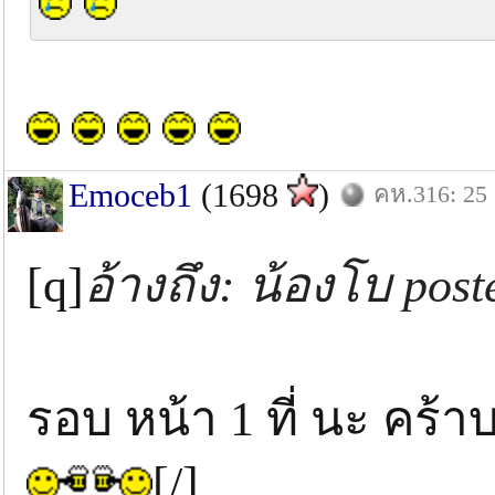
Emoceb1
(1698
)
คห.316: 25 
[q]
อ้างถึง: น้องโบ pos
รอบ หน้า 1 ที่ นะ คร
[/]