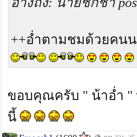
อ้างถึง: นายชักช้า po
++อ่ำตามชมด้วยคนนะค
ขอบคุณครับ " น้าอ่ำ "
นี้