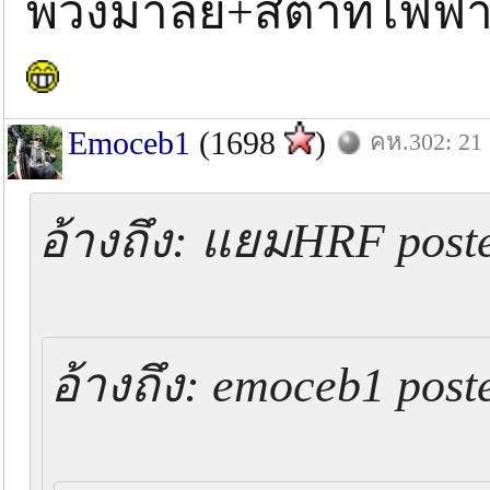
พวงมาลัย+สตาทไฟฟ้า
Emoceb1
(1698
)
คห.302: 21 
อ้างถึง: แยมHRF poste
อ้างถึง: emoceb1 post