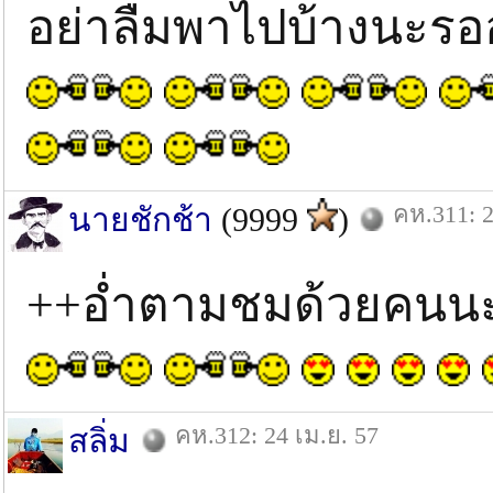
อย่าลืมพาไปบ้างนะรออ
คห.311: 2
นายชักช้า
(9999
)
++อ่ำตามชมด้วยคนนะค
คห.312: 24 เม.ย. 57
สลิ่ม