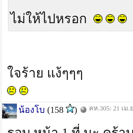
ไม่ให้ไปหรอก
ใจร้าย แง้ๆๆๆ
คห.305: 21 เม.ย
น้องโบ
(158
)
รอบ หน้า 1 ที่ นะ คร