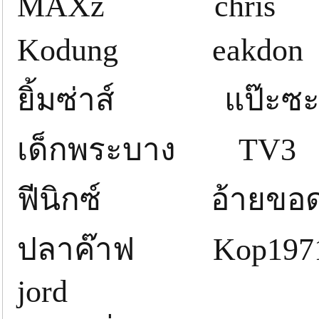
MAXz chri
Kodung eakdo
ยิ้มซ่าส์ แป๊ะซะ ป
เด็กพระบาง TV3
ฟีนิกซ์ อ้าย
ปลาค๊าฟ Kop1
jord