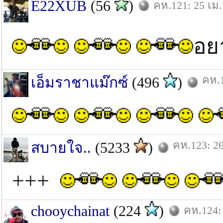
E22XUB
(56
)
คห.121: 25 เม.
อย
คห.1
เอ็มราชาแม๊กซ์
(496
)
คห.123: 26
สบายใจ..
(5233
)
+++
chooychainat
(224
)
คห.124: 