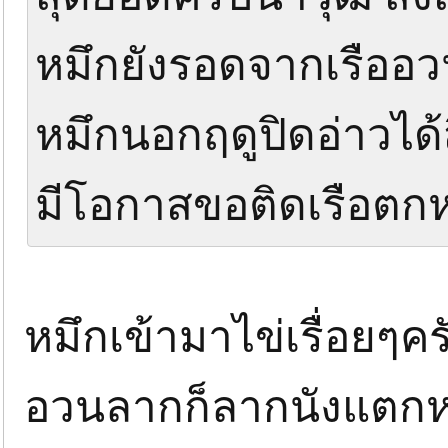
หมึกยังรอดจากเรืออวน
หมึกนอกฤดูปิดอ่าวได้
มีโอกาสขอติดเรือตก
หมึกเข้ามาไข่เรื่อยๆครั
อวนลากก็ลากนังแตกห