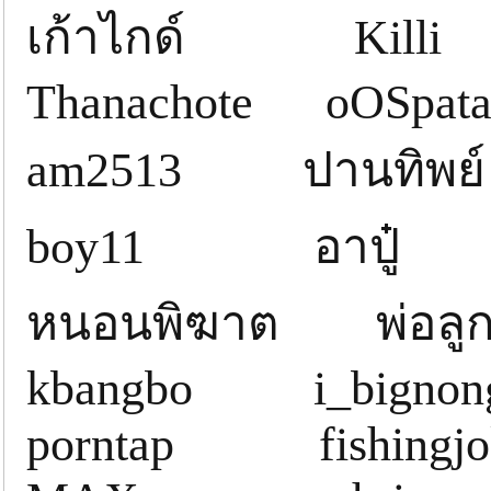
เก้าไกด์ Kill
Thanachote oOSpat
am2513 ปานทิพย
boy11 อาปู
หนอนพิฆาต พ่อล
kbangbo i_bignong
porntap fishingj