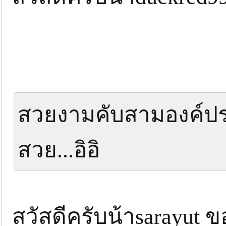
สวยงามคับสามองค์ป
สวย...อิอิ
สวัสดีครับน้าsarayut