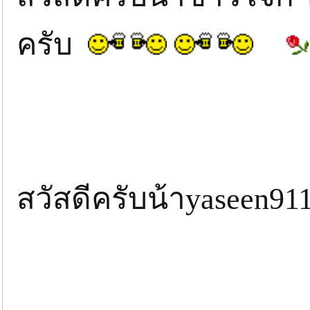
ครับ
สวัสดีครับน้าyaseen9