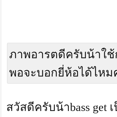
ภาพอารตดีครับน้าใช
พอจะบอกยี่ห้อได้ไห
สวัสดีครับน้าbass get 