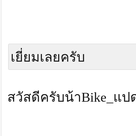
เยี่ยมเลยครับ
สวัสดีครับน้าBike_แป