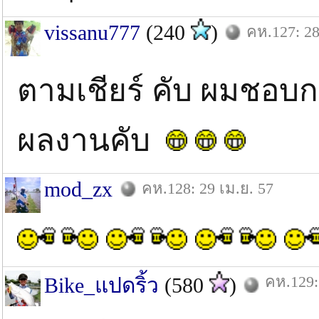
vissanu777
(240
)
คห.127: 28
ตามเชียร์ คับ ผมชอบก
ผลงานคับ
mod_zx
คห.128: 29 เม.ย. 57
คห.129:
Bike_แปดริ้ว
(580
)