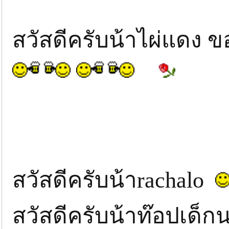
สวัสดีครับน้าไผ่แดง
สวัสดีครับน้าrachalo
สวัสดีครับน้าท๊อปเด