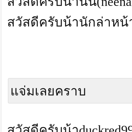
สวัสดีครับน้านัน(neen
สวัสดีครับน้านักล่าหน
แจ่มเลยคราบ
สวัสดีครับน้าduckred