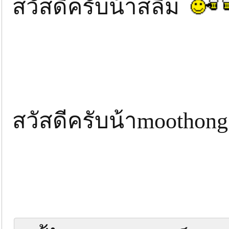
สวัสดีครับน้าสลิ่ม
สวัสดีครับน้าmootho