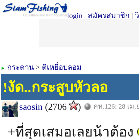
login
|
สมัครสมาชิก
|
ว
กระดาน
>
ตีเหยื่อปลอม
!งัด..กระสูบหัวลอ
saosin
(2706
)
คห.126: 28 เม.ย
+ที่สุดเสมอเลยน้าต้อง