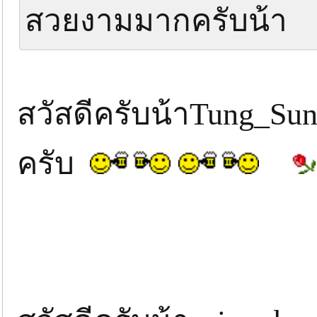
สวยงามมากครับน้า
สวัสดีครับน้าTung_S
ครับ