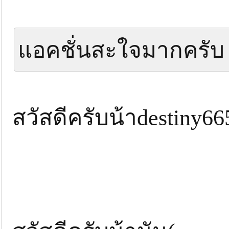
แอคชั่นสะใจมากครับ
สวัสดีครับน้าdestiny6