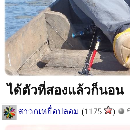
ได้ตัวที่สองแล้วก็นอน
ค
สาวกเหยื่อปลอม
(1175
)