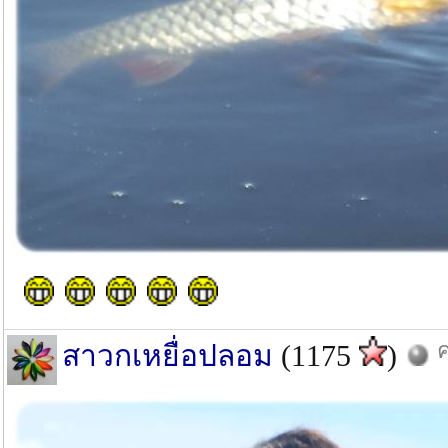
ค
สาวกเหยื่อปลอม
(1175
)