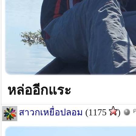
หล่ออีกแระ
ค
สาวกเหยื่อปลอม
(1175
)