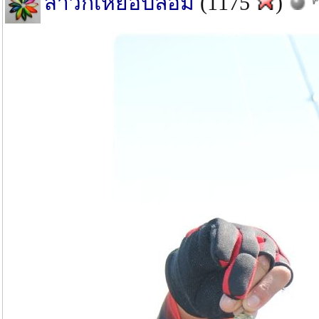
สาวกเหยื่อปลอม
(1175
)