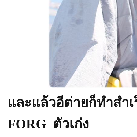
และแล้วอีต่ายก็ทำสำ
FORG ตัวเก่ง