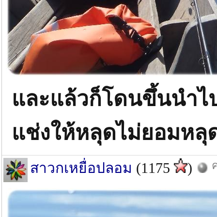
และแล้วก็โดนขึ้นนำไปจ
แช่งให้หลุดไม่ยอมหลุ
ค
สาวกเหยื่อปลอม
(1175
)