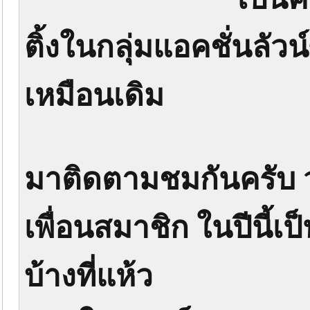
ติ้งในกลุ่มแอคชั่นลัวน์ซ
เหมือนเดิม
มาติดตามชมกันครับ 
เพื่อนสมาชิก ในปีนี้เ
บ้างที่แห้ว