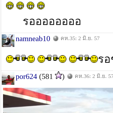
รออออออออ
namneab10
คห.35: 2 มิ.ย. 57
รอ
por624
(581
)
คห.36: 2 มิ.ย. 5