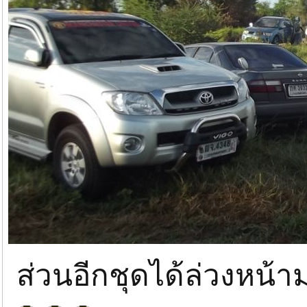
ส่วนอีกชุดได้ล่วงหน้าม