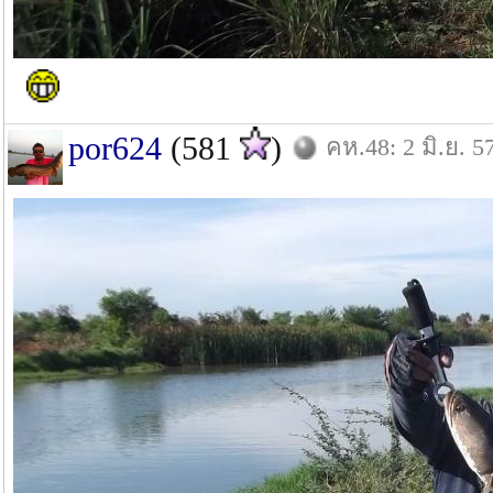
por624
(581
)
คห.48: 2 มิ.ย. 5