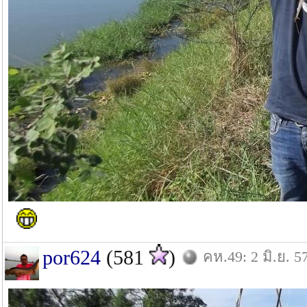
por624
(581
)
คห.49: 2 มิ.ย. 5