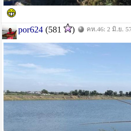
por624
(581
)
คห.46: 2 มิ.ย. 5