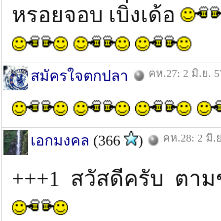
หรอยจอบ เบิ่งเด้อ
คห.27: 2 มิ.ย. 5
สมัครใจตกปลา
คห.28: 2 มิ.
เอกมงคล
(366
)
+++1 สวัสดีครับ ตาม