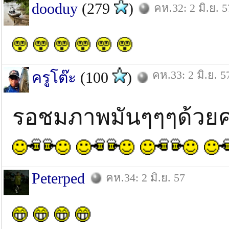
dooduy
(279
)
คห.32: 2 มิ.ย. 5
คห.33: 2 มิ.ย. 5
ครูโต๊ะ
(100
)
รอชมภาพมันๆๆๆด้วย
Peterped
คห.34: 2 มิ.ย. 57