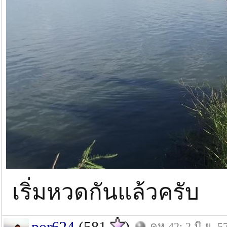
เริ่มหวดกันแล้วครับ
por624
(581
)
คห.42: 2 มิ.ย. 5