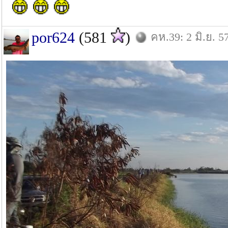
por624
(581
)
คห.39: 2 มิ.ย. 5