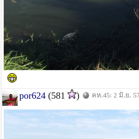
por624
(581
)
คห.45: 2 มิ.ย. 5