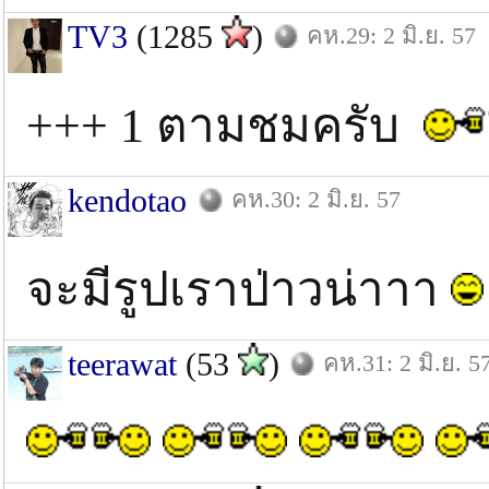
TV3
(1285
)
คห.29: 2 มิ.ย. 57
+++ 1 ตามชมครับ
kendotao
คห.30: 2 มิ.ย. 57
จะมีรูปเราป่าวน่าาา
teerawat
(53
)
คห.31: 2 มิ.ย. 5