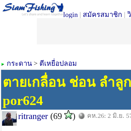
login
|
สมัครสมาชิก
|
ว
กระดาน
>
ตีเหยื่อปลอม
ตายเกลื่อน ช่อน ลำลู
por624
ritranger
(69
)
คห.26: 2 มิ.ย. 5