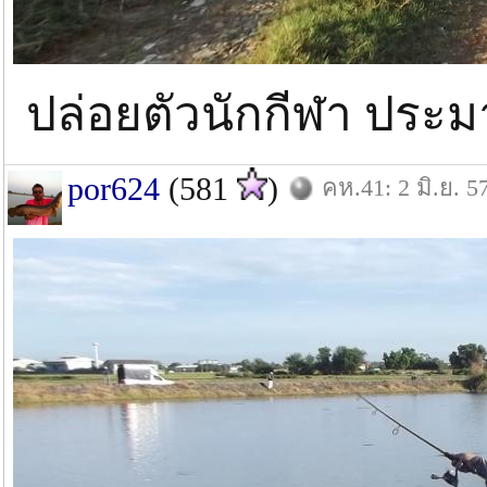
ปล่อยตัวนักกีฬา ประม
por624
(581
)
คห.41: 2 มิ.ย. 5