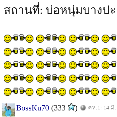
สถานที่: บ่อหนุ่มบางปะ
BossKu70
(333
)
คห.1: 14 มิ.