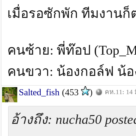
เมื่อรอซักพัก ทีมงานก
คนซ้าย: พี่ท๊อป (Top_
คนขวา: น้องกอล์ฟ น้อง
Salted_fish
(453
)
คห.11: 14 ม
อ้างถึง: nucha50 poste