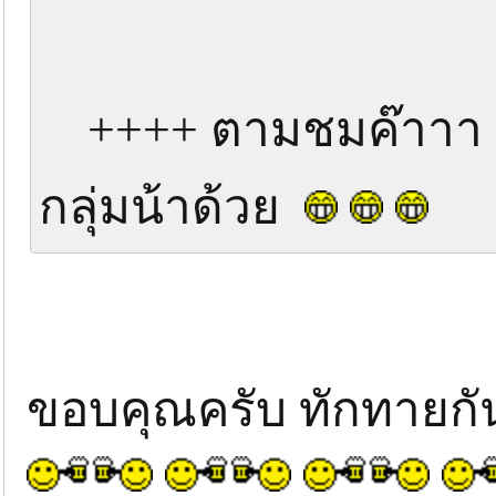
++++ ตามชมค๊าาา วัน
กลุ่มน้าด้วย
ขอบคุณครับ ทักทายกั