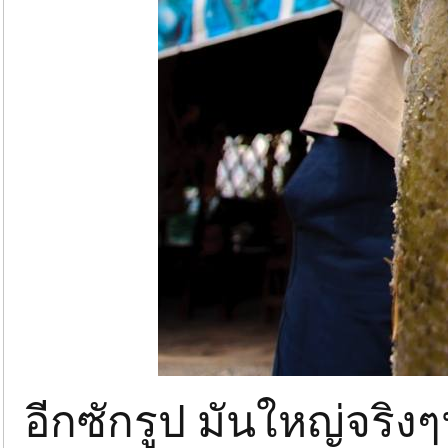
อีกซักรูป มันใหญ่จริง