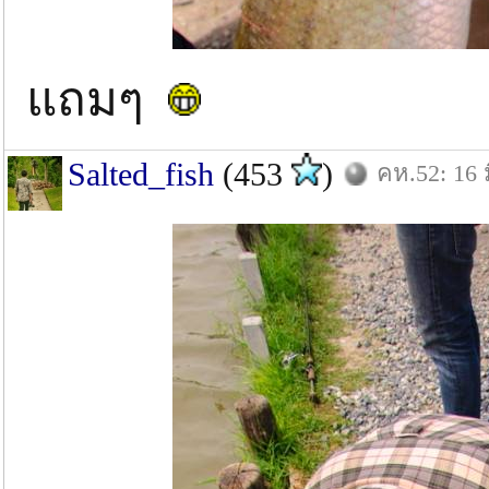
แถมๆ
Salted_fish
(453
)
คห.52: 16 ม