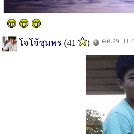
คห.29: 11 ก
โจโจ้ชุมพร
(41
)