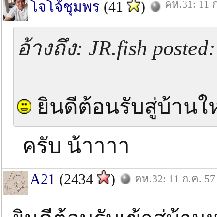
คห.31: 11 ก
โจโจ้ชุมพร
(41
)
อ้างถึง: JR.fish posted
ยินดีต้อนรับสู่บ้าน
ครับ น้าาาา
A21
(2434
)
คห.32: 11 ก.ค. 57