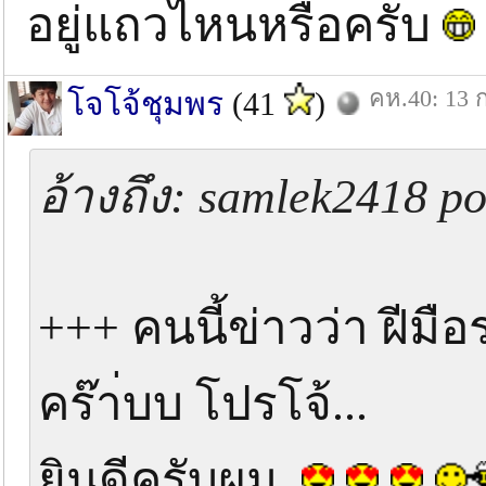
อยู่แถวไหนหรือครับ
คห.40: 13 ก
โจโจ้ชุมพร
(41
)
อ้างถึง: samlek2418 po
+++ คนนี้ข่าวว่า ฝีมื
คร๊า่บบ โปรโจ้...
ยินดีครับผม