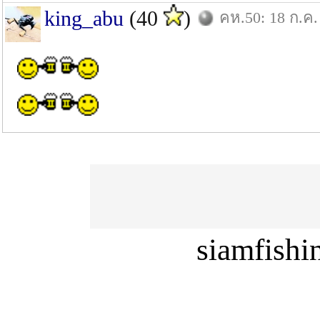
king_abu
(40
)
คห.50: 18 ก.ค.
siamfish