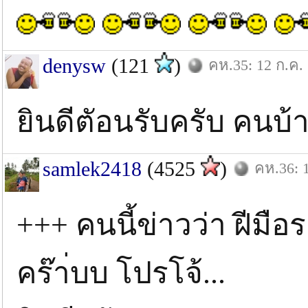
denysw
(121
)
คห.35: 12 ก.ค.
ยินดีตัอนรับครับ คนบ้
samlek2418
(4525
)
คห.36: 
+++ คนนี้ข่าวว่า ฝีมื
คร๊า่บบ โปรโจ้...