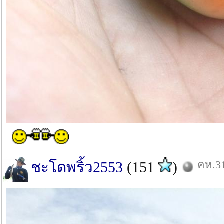
คห.31
ชะโดพริ้ว2553
(151
)